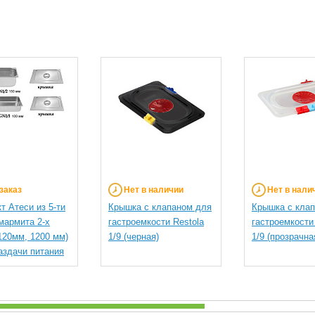
заказ
Нет в наличии
Нет в нали
т Атеси из 5-ти
Крышка с клапаном для
Крышка с кла
 мармита 2-х
гастроемкости Restola
гастроемкости
120мм, 1200 мм)
1/9 (черная)
1/9 (прозрачна
аздачи питания