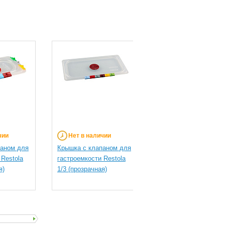
чии
Нет в наличии
Нет в наличии
паном для
Крышка с клапаном для
Гастроемкость Resto
 Restola
гастроемкости Restola
1/2 h=150 мм (черная
я)
1/3 (прозрачная)