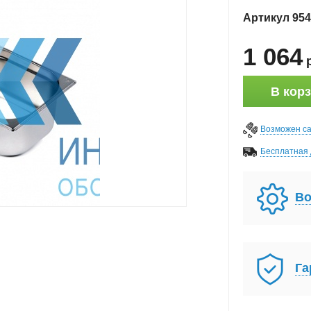
Артикул
954
1 064
В кор
Возможен с
Бесплатная 
Во
Га