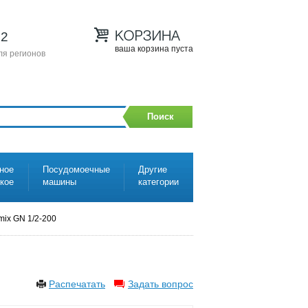
12
ваша корзина пуста
ля регионов
Поиск
ное
Посудомоечные
Другие
ское
машины
категории
mix GN 1/2-200
Распечатать
Задать вопрос