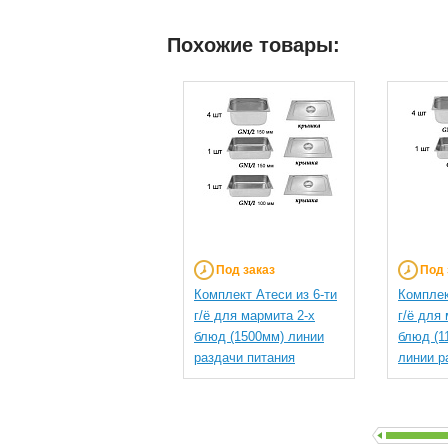
Похожие товары:
Под заказ
Под 
Комплект Атеси из 6-ти
Комплек
г/ё для мармита 2-х
г/ё для
блюд (1500мм) линии
блюд (1
раздачи питания
линии р