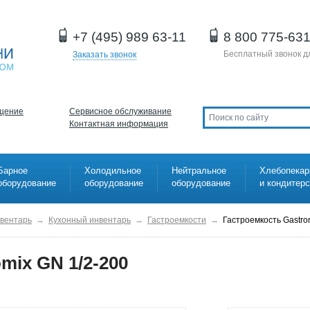
+7 (495) 989 63-11
8 800 775-63
Бесплатный звонок д
Заказать звонок
щение
Сервисное обслуживание
Контактная информация
Барное
Холодильное
Нейтральное
Хлебопекар
оборудование
оборудование
оборудование
и кондитер
нвентарь
→
Кухонный инвентарь
→
Гастроемкости
→
Гастроемкость Gastro
mix GN 1/2-200