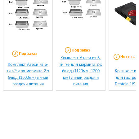
Под заказ
Под заказ
Нет в нал
Комплект Атеси из 5-
Комплект Атеси из 6-
ти г/ё для мармита 2-х
ти г/ё для мармита 2-х
блюд (1120мм, 1200
Крышка с кл
блюд (1500мм) линии
мм) линии раздачи
для гастрое
раздачи питания
питания
Restola 1/9 (