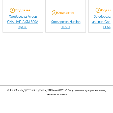
Под заказ
Под зак
Ожидается
Хлеборезка Атеси
Хлеборезат
ЯНЫЧАР АХМ-300А
Хлеборезка Hualian
машина Gastr
краш.
TR-31
HLM-3
ООО
«Индустрия Кухни»,
2009—2026
©
Оборудование для ресторанов,
столовых, кафе
Мы принимаем к оплате