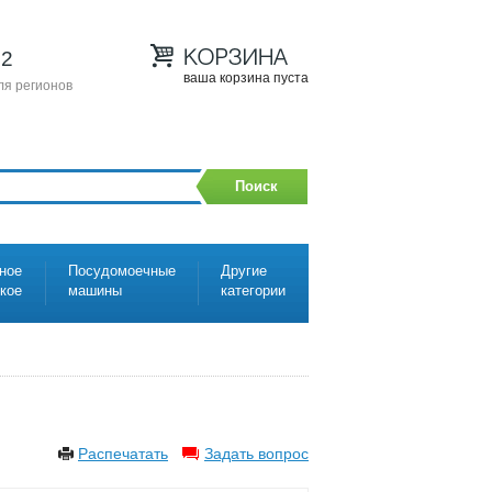
12
ваша корзина пуста
ля регионов
Поиск
ное
Посудомоечные
Другие
ское
машины
категории
Распечатать
Задать вопрос