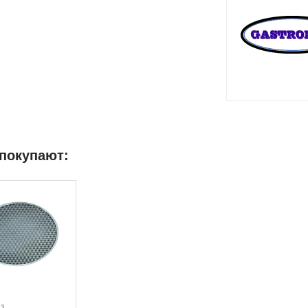
 покупают:
аз