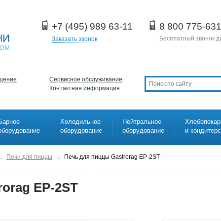
+7 (495) 989 63-11
8 800 775-63
Бесплатный звонок д
Заказать звонок
щение
Сервисное обслуживание
Контактная информация
Барное
Холодильное
Нейтральное
Хлебопекар
оборудование
оборудование
оборудование
и кондитер
→
Печи для пиццы
→
Печь для пиццы Gastrorag EP-2ST
rorag EP-2ST