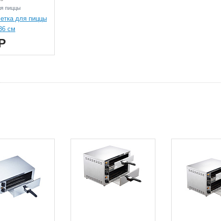
я пиццы
етка для пиццы
36 см
Р