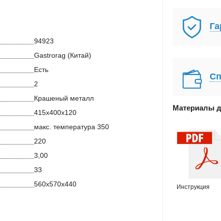
Га
94923
Gastrorag (Китай)
Есть
Сп
2
Крашеный металл
Материалы д
415х400х120
макс. температура 350
220
3,00
33
560х570х440
Инструкция