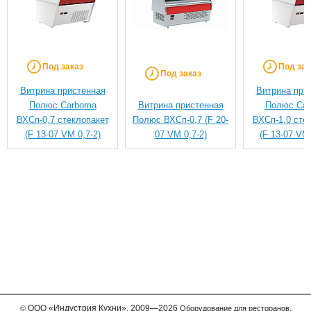
Под заказ
Под зак
Под заказ
Витрина пристенная
Витрина при
Полюс Carboma
Витрина пристенная
Полюс Ca
ВХСп-0,7 стеклопакет
Полюс ВХСп-0,7 (F 20-
ВХСп-1,0 сте
(F 13-07 VM 0,7-2)
07 VM 0,7-2)
(F 13-07 VM 
ООО
«Индустрия Кухни»,
2009—2026
©
Оборудование для ресторанов,