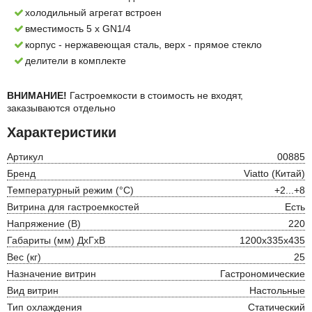
холодильный агрегат встроен
вместимость 5 х GN1/4
корпус - нержавеющая сталь, верх - прямое стекло
делители в комплекте
ВНИМАНИЕ!
Гастроемкости в стоимость не входят,
заказываются отдельно
Характеристики
Артикул
00885
Бренд
Viatto (Китай)
Температурный режим (°С)
+2...+8
Витрина для гастроемкостей
Есть
Напряжение (В)
220
Габариты (мм) ДхГхВ
1200х335х435
Вес (кг)
25
Назначение витрин
Гастрономические
Вид витрин
Настольные
Тип охлаждения
Статический