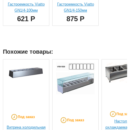
Гастроемкость Viatto
Гастроемкость Viatto
GN1/4-100мм
GN1/4-150мм
621 Р
875 Р
Похожие товары:
Под зак
Под заказ
Под заказ
Настоль
Витрина холодильная
охлаждаемая 