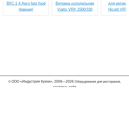
ВХС-1,4 Арго fast food
Витрина холодильная
для ингред
(барная)
Viatto VRX 1500/330
Hicold VRT
ООО
«Индустрия Кухни»,
2009—2026
©
Оборудование для ресторанов,
столовых, кафе
Мы принимаем к оплате
Телефон в Москве
+7 (495) 989-63-11
Бесплатный звонок для регионов