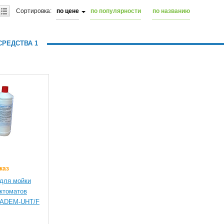
Сортировка:
по цене
по популярности
по названию
РЕДСТВА 1
каз
для мойки
ктоматов
KADEM-UHT/F