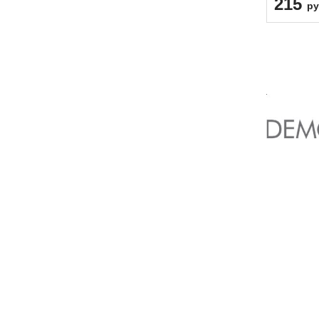
215
ру