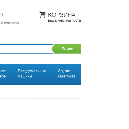
12
ваша корзина пуста
ля регионов
Поиск
ное
Посудомоечные
Другие
ское
машины
категории