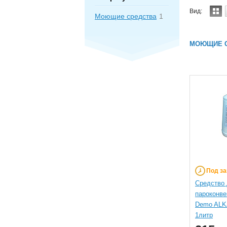
Вид:
Моющие средства
1
МОЮЩИЕ С
Под за
Средство 
пароконве
Demo AL
1литр