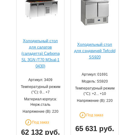
Холодильный стол
Холодильный стол
для салатов
для сэндвичей Tefcold
(саладетта) Сarboma
SS920
SL 3GN (T70 M3sal-1
0430)
Артикул: 01691
Артикул: 3409
Модель: SS920
Температурный режим
Температурный режим
(°С): 0... +7
(°С): +2... +10
Материал корпуса:
Напряжение (В): 220
Нерж.сталь
Напряжение (В): 220
Под заказ
Под заказ
65 631 руб.
62 132 руб.