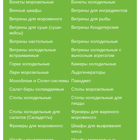
кафе или ресторана, и саладетты можно установить как
Бонеты морозильные
Бонеты холодильные
отдельными конструкциями, так и встроенными в общую линию
Винные шкафы
Витрины для ингредиентов
раздачи продукции.
Витрины для мороженого
Витрины для рыбы
Приобретение оборудования для кафе
Витрины для суши (суши-
Витрины Кондитерские
кейсы)
Купить салат бар возможно сегодня достаточно легко, и для
этого достаточно просто подобрать подходящую модель и
Витрины настольные
Витрины холодильные
оформить на сайте заказ. Если нужна помощь при подборе
Витрины холодильные
Витрины холодильные с
модели, то пользователь может получить консультацию по
встраиваемые
выносным агрегатом
телефонам или в режиме онлайн у наших консультантов.
Горки холодильные
Камеры холодильные
На саладетты разных модификаций указаны в каталоге
различные цены в зависимости от сложности и размеров
Лари морозильные
Льдогенераторы
оборудования, а также на страницах товаров на сайте можно
Моноблоки и Сплит-системы
Пакоджет
найти информацию технического характера и данные о
наличии моделей на складах.
Салат-бары охлаждаемые
Столы морозильные
Столы холодильные
Столы холодильные для
пиццы
Столы холодильные для
Фризеры для жареного
салатов (Саладетты)
мороженого
Фризеры для мороженого
Шкафы для вызревания
мяса
Шкафы кондитерские
Шкафы морозильные