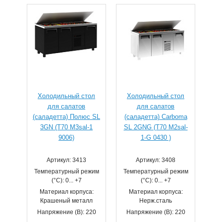
Холодильный стол
Холодильный стол
для салатов
для салатов
(саладетта) Полюс SL
(саладетта) Сarboma
3GN (T70 M3sal-1
SL 2GNG (T70 M2sal-
9006)
1-G 0430 )
Артикул: 3413
Артикул: 3408
Температурный режим
Температурный режим
(°С): 0... +7
(°С): 0... +7
Материал корпуса:
Материал корпуса:
Крашеный металл
Нерж.сталь
Напряжение (В): 220
Напряжение (В): 220