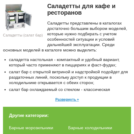
Саладетты для кафе и
ресторанов
Саладетты представлены в каталогах
достаточно большим выбором моделей,
которые нужно подбирать с учетом
Саладетты (салат бар)
особенностей ситуации и условий
дальнейшей эксплуатации. Среди
основных моделей в каталоге можно выделить:
саладетта настольная - компактный и удобный вариант,
который часто применяют в пиццериях и фаст-фудах;
салат бар с открытой витриной и надстройкой подойдет для
раздаточных линий, поскольку доступ к продукции в
холодильнике открывается с обеих сторон;
салат бар охлаждаемый со стеклом - классическая
стеклянная витрина для салатов и холодных закусок в
Развернуть +
заведениях питания;
холодильный островной стол для проведения фуршетных
мероприятий или организации шведского стола с
Другие категории:
дополнительными надстроенными конструкциями.
Барные морозильники
Барные холодильники
Такое оборудование сегодня будет просто незаменимым для