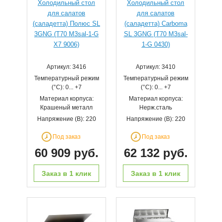
Холодильный стол
Холодильный стол
для салатов
для салатов
(саладетта) Полюс SL
(саладетта) Сarboma
3GNG (T70 M3sal-1-G
SL 3GNG (T70 M3sal-
X7 9006)
1-G 0430)
Артикул: 3416
Артикул: 3410
Температурный режим
Температурный режим
(°С): 0... +7
(°С): 0... +7
Материал корпуса:
Материал корпуса:
Крашеный металл
Нерж.сталь
Напряжение (В): 220
Напряжение (В): 220
Под заказ
Под заказ
60 909 руб.
62 132 руб.
Заказ в 1 клик
Заказ в 1 клик