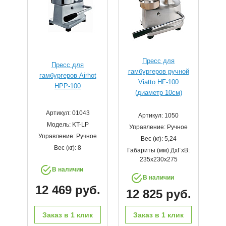
Пресс для
Пресс для
гамбургеров ручной
гамбургеров Airhot
Viatto HF-100
HPP-100
(диаметр 10см)
Артикул: 01043
Артикул: 1050
Модель: KT-LP
Управление: Ручное
Управление: Ручное
Вес (кг): 5,24
Вес (кг): 8
Габариты (мм) ДхГхВ:
235х230х275
В наличии
В наличии
12 469 руб.
12 825 руб.
Заказ в 1 клик
Заказ в 1 клик