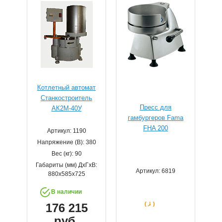
Котлетный автомат
Станкостроитель
Пресс для
АК2М-40У
гамбургеров Fama
FHA 200
Артикул: 1190
Напряжение (В): 380
Вес (кг): 90
Габариты (мм) ДхГхВ:
Артикул: 6819
880х585х725
В наличии
176 215
руб.