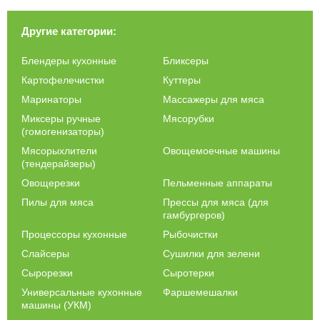
до 10 кг.
Другие категории:
Преимущественные особенности
Исходя из отзывов клиентов и представленной в технической
Блендеры кухонные
Бликсеры
документации информации, можно выделить следующие
Картофелечистки
Куттеры
преимущественные особенности прессов для мяса:
Маринаторы
Массажеры для мяса
значительная производительность;
Миксеры ручные
Мясорубки
устойчивость металлических частей к коррозии;
(гомогенизаторы)
легкая и быстрая очистка элементов, контактирующих с
Мясорыхлители
Овощемоечные машины
мясом;
(тендерайзеры)
стандартный диаметр получаемой котлеты;
Овощерезки
Пельменные аппараты
конкурентоспособная стоимость;
Пилы для мяса
Прессы для мяса (для
длительный срок эксплуатации;
гамбургеров)
отсутствие необходимости в техническом обслуживании;
Процессоры кухонные
Рыбочистки
соответствие требованиям экологической, пищевой и
гигиенической безопасности;
Слайсеры
Сушилки для зелени
легкость управления прессом для гамбургеров;
Сырорезки
Сыротерки
небольшие габариты, позволяющие экономить полезное
Универсальные кухонные
Фаршемешалки
пространство в технологической зоне кухни;
машины (УКМ)
гарантированное качество оборудования.