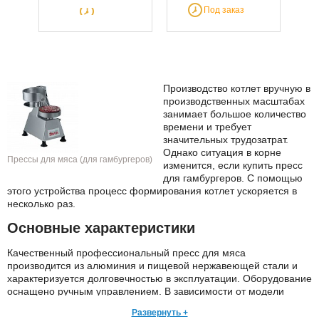
Под заказ
Производство котлет вручную в
производственных масштабах
занимает большое количество
времени и требует
значительных трудозатрат.
Однако ситуация в корне
Прессы для мяса (для гамбургеров)
изменится, если купить пресс
для гамбургеров. С помощью
этого устройства процесс формирования котлет ускоряется в
несколько раз.
Основные характеристики
Качественный профессиональный пресс для мяса
производится из алюминия и пищевой нержавеющей стали и
характеризуется долговечностью в эксплуатации. Оборудование
оснащено ручным управлением. В зависимости от модели
пресса для гамбургера диаметр формируемой котлеты
Развернуть +
находится в пределах 80-100 мм. Вес устройств составляет от 4