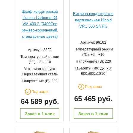
Шкаф кондитерский
Витрина кондитерская
Полюс Carboma D4
вертикальная Hicold
VM 400-2 (R400Cвр
VRC 350 Sh PG
бежево-коричневый,
стандартные цвета)
Артикул: 96162
Температурный режим
Артикул: 3322
(°С): +2... +10
Температурный режим
Напряжение (В): 220
(°С): +2... +10
Габариты (мм) ДхГхВ:
Материал корпуса:
600х600х1810
Нержавеющая сталь
Напряжение (В): 220
Под заказ
Под заказ
65 465 руб.
64 589 руб.
Заказ в 1 клик
Заказ в 1 клик