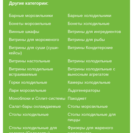
Другие категории:
Барные морозильники
Барные холодильники
Бонеты морозильные
Бонеты холодильные
Винные шкафы
Витрины для ингредиентов
Витрины для мороженого
Витрины для рыбы
Витрины для суши (суши-
Витрины Кондитерские
кейсы)
Витрины настольные
Витрины холодильные
Витрины холодильные
Витрины холодильные с
встраиваемые
выносным агрегатом
Горки холодильные
Камеры холодильные
Лари морозильные
Льдогенераторы
Моноблоки и Сплит-системы
Пакоджет
Салат-бары охлаждаемые
Столы морозильные
Столы холодильные
Столы холодильные для
пиццы
Столы холодильные для
Фризеры для жареного
салатов (Саладетты)
мороженого