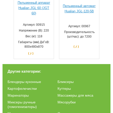
Пельменный аппарат
Пельменный автомат
Hualian JGL 60 (JGT
Hualian JGL-120-5B
60)
Артикул: 00915
Артикул: 00967
Напряжение (В): 220
Производительность
Вес (кг): 118
(шт/час): до 7200
Габариты (мм) ДхГхВ:
800х480х870
Другие категории:
Блендеры кухонные
Бликсеры
Картофелечистки
Куттеры
Маринаторы
Массажеры для мяса
Миксеры ручные
Мясорубки
(гомогенизаторы)