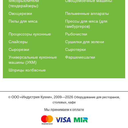
Мясорыхлители
Овощемоечные машины
(тендерайзеры)
Овощерезки
Пельменные аппараты
Пилы для мяса
Прессы для мяса (для
гамбургеров)
Процессоры кухонные
Рыбочистки
Слайсеры
Сушилки для зелени
Сырорезки
Сыротерки
Универсальные кухонные
Фаршемешалки
машины (УКМ)
Шприцы колбасные
ООО
«Индустрия Кухни»,
2009—2026
©
Оборудование для ресторанов,
столовых, кафе
Мы принимаем к оплате