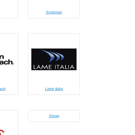
Scotsman
ach
Lame Italia
Simag