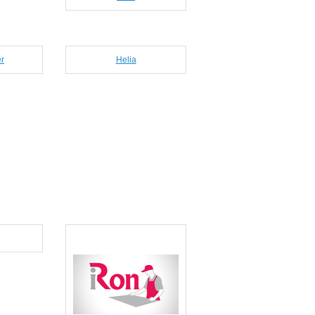
er
Helia