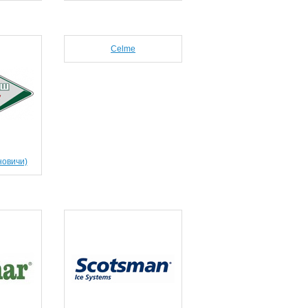
Celme
новичи)