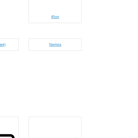
iRon
ия)
Nemox