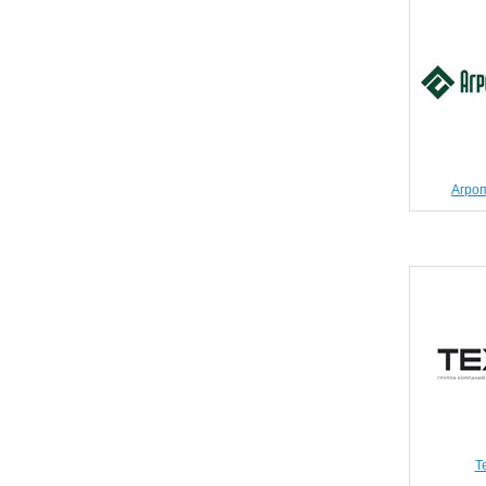
Агро
Т