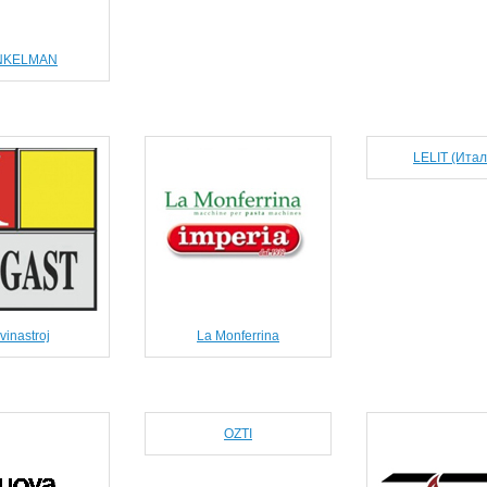
NKELMAN
LELIT (Итал
vinastroj
La Monferrina
OZTI