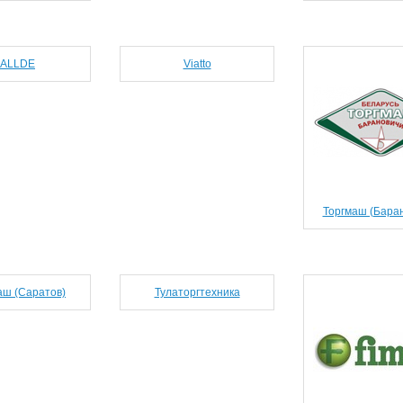
ALLDE
Viatto
Торгмаш (Бара
ш (Саратов)
Тулаторгтехника