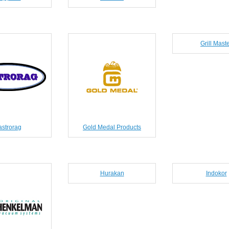
Grill Mast
strorag
Gold Medal Products
Hurakan
Indokor