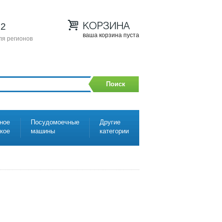
12
ваша корзина пуста
ля регионов
Поиск
ное
Посудомоечные
Другие
ское
машины
категории