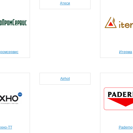
Атеси
промсервис
Итерма
Airhot
ехно-ТТ
Paderno