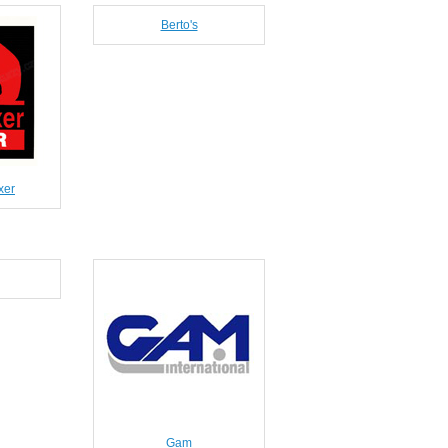
Berto's
xer
Gam