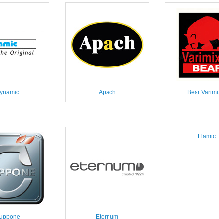
ynamic
Apach
Bear Varimi
Flamic
uppone
Eternum