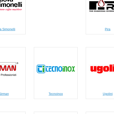
 Simonelli
Pira
Sirman
Tecnoinox
Ugolini