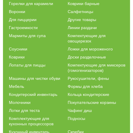
Горелки для карамели
Коврики барные
Воронки
Салфетницы
Для пиццерии
Другие товары
Гастроемкости
Линии раздачи
Мармиты для супа
Компектующие для
овощерезок
Соусники
Ложки для мороженого
Коврики
Доски разделочные
Лопаты для пиццы
Компектующие для миксеров
(гомогенизаторов)
Машины для чистки обуви
Рукосушители, фены
Мебель
Формы для хлеба
Кондитерский инвентарь
Кольца кондитерские
Молочники
Покупательские корзины
Лотки для теста
Чафинг диш
Комплектующие для
Подносы
кухонных процессоров
Кухонный инвентарь
Скребки