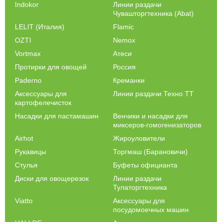
Indokor
Линии раздачи
Чувашторгтехника (Abat)
LELIT (Италия)
Flamic
OZTI
Nemox
Vortmax
Атеси
Протирки для овощей
Россия
Paderno
Креманки
Аксессуары для
Линии раздачи Техно ТТ
картофелечисток
Насадки для пастамашин
Венчики и насадки для
миксеров-гомогенизаторов
Airhot
Жироуловители
Рукавицы
Торгмаш (Барановичи)
Стулья
Буфеты официанта
Диски для овощерезок
Линии раздачи
Тулаторгтехника
Viatto
Аксессуары для
посудомоечных машин