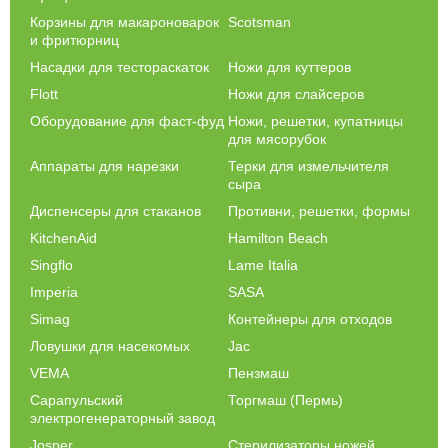
Корзины для макароноварок
Scotsman
и фритюрниц
Насадки для тестораскаток
Ножи для куттеров
Flott
Ножи для слайсеров
Оборудование для фаст-фуд
Ножи, решетки, купатницы
для мясорубок
Аппараты для нарезки
Терки для измельчителя
сыра
Диспенсеры для стаканов
Противни, решетки, формы
KitchenAid
Hamilton Beach
Singflo
Lame Italia
Imperia
SASA
Simag
Контейнеры для отходов
Ловушки для насекомых
Jac
VEMA
Пензмаш
Сарапульский
Торгмаш (Пермь)
электрогенераторный завод
Josper
Стерилизаторы ножей