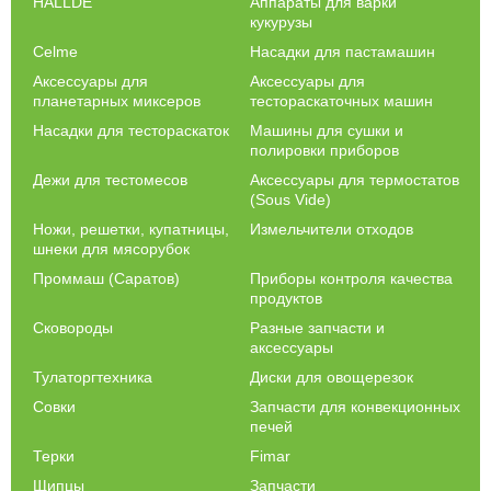
HALLDE
Аппараты для варки
кукурузы
Celme
Насадки для пастамашин
Аксессуары для
Аксессуары для
планетарных миксеров
тестораскаточных машин
Насадки для тестораскаток
Машины для сушки и
полировки приборов
Дежи для тестомесов
Аксессуары для термостатов
(Sous Vide)
Ножи, решетки, купатницы,
Измельчители отходов
шнеки для мясорубок
Проммаш (Саратов)
Приборы контроля качества
продуктов
Сковороды
Разные запчасти и
аксессуары
Тулаторгтехника
Диски для овощерезок
Совки
Запчасти для конвекционных
печей
Терки
Fimar
Щипцы
Запчасти