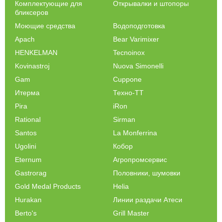
Комплектующие для
Открывалки и штопоры
бликсеров
Моющие средства
Водоподготовка
Apach
Bear Varimixer
HENKELMAN
Tecnoinox
Kovinastroj
Nuova Simonelli
Gam
Cuppone
Итерма
Техно-ТТ
Pira
iRon
Rational
Sirman
Santos
La Monferrina
Ugolini
Кобор
Eternum
Агропромсервис
Gastrorag
Половники, шумовки
Gold Medal Products
Helia
Hurakan
Линии раздачи Атеси
Berto's
Grill Master