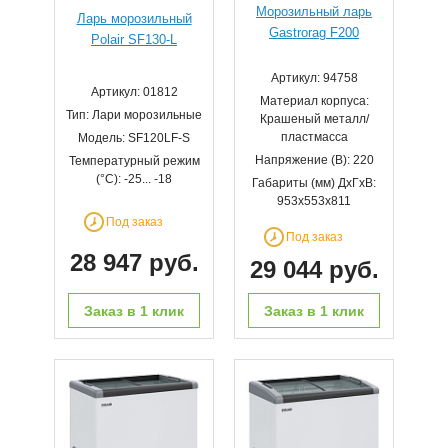
Морозильный ларь
Ларь морозильный
Gastrorag F200
Polair SF130-L
Артикул: 94758
Артикул: 01812
Материал корпуса:
Тип: Лари морозильные
Крашеный металл/
пластмасса
Модель: SF120LF-S
Напряжение (В): 220
Температурный режим
(°С): -25... -18
Габариты (мм) ДхГхВ:
953х553х811
Под заказ
Под заказ
28 947 руб.
29 044 руб.
Заказ в 1 клик
Заказ в 1 клик