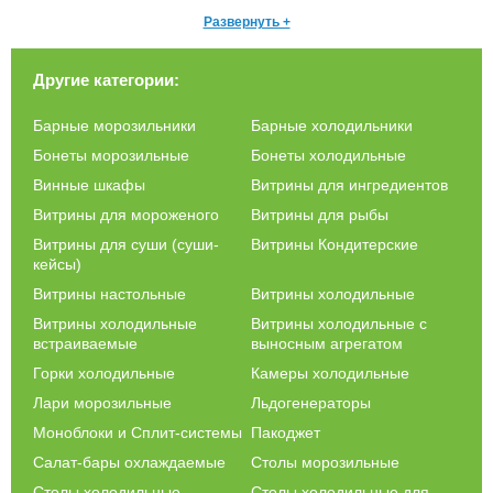
востребованы среди тех, кто увлекается выращиванием
овощей, ягод и фруктов и предпочитает сохранять урожай
Развернуть +
способом заморозки.
Особенности морозильных ларей
Другие категории:
Внутри морозильных ларей поддерживается стабильная
Барные морозильники
Барные холодильники
температура, которую можно регулировать с учетом требований
Бонеты морозильные
Бонеты холодильные
к хранению того или иного вида продуктов. Если происходит
незапланированное отключение электричества, то продукты на
Винные шкафы
Витрины для ингредиентов
длительное время остаются замороженными (от 7 до 74 часов в
Витрины для мороженого
Витрины для рыбы
зависимости от модели).
Витрины для суши (суши-
Витрины Кондитерские
Морозильные лари отличаются:
кейсы)
конструктивными особенностями – есть модели с откидными
Витрины настольные
Витрины холодильные
глухими или сдвижными прозрачными крышками;
Витрины холодильные
Витрины холодильные с
полезным объемом камеры – от 95 до 500 литров и более;
встраиваемые
выносным агрегатом
климатическим классом;
Горки холодильные
Камеры холодильные
габаритами;
Лари морозильные
Льдогенераторы
классом энергопотребления.
Моноблоки и Сплит-системы
Пакоджет
Диапазон температур внутри морозильного ларя может
Салат-бары охлаждаемые
Столы морозильные
составлять от -12 до -26 градусов. В зависимости от объема
камеры можно замораживать 8-40 кг продуктов. Большинство
Столы холодильные
Столы холодильные для