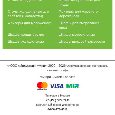
моделей комплектуются проволочными корзинами, что
пиццы
позволяет удобно распределять продукты по видам.
Столы холодильные для
Фризеры для жареного
салатов (Саладетты)
мороженого
В нашей компании можно купить морозильный ларь для
магазинов, для использования на кухнях заведений
Фризеры для мороженого
Шкафы для вызревания
общественного питания, в домах и квартирах. Для каждого
мяса
покупателя найдется подходящий вариант по характеристикам
Шкафы кондитерские
Шкафы морозильные
и цене.
Шкафы холодильные
Шкафы шоковой заморозки
ООО
«Индустрия Кухни»,
2009—2026
©
Оборудование для ресторанов,
столовых, кафе
Мы принимаем к оплате
Телефон в Москве
+7 (495) 989-63-11
Бесплатный звонок для регионов
8-800-775-6312