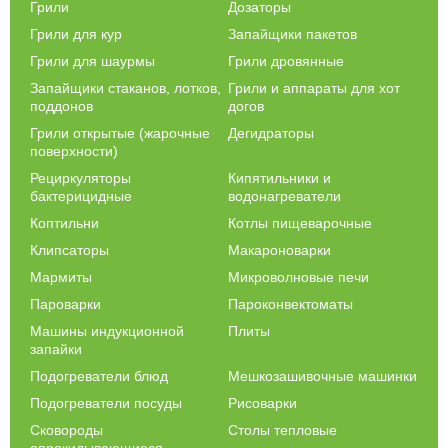
Грили
Дозаторы
рационализация времени приготовления,
Грили для кур
Запайщики пакетов
возможность получить идеальный рассыпчатый рис,
относительно невысокая цена,
Грили для шаурмы
Грили дровянные
возможность приготовить разные тушенные и отварные
Запайщики стаканов, лотков,
Грили и аппараты для хот
блюда,
поддонов
догов
функция сохранять блюдо горячим до момента подачи.
Грили открытые (жарочные
Дегидраторы
поверхности)
Рисоварка сохранит все полезные вещества в рисе, ваши гости
Рециркуляторы
Кипятильники и
будут в восторге!
бактерицидные
водонагреватели
Коптильни
Котлы пищеварочные
Клипсаторы
Макароноварки
Мармиты
Микроволновые печи
Пароварки
Пароконвектоматы
Машины индукционной
Плиты
запайки
Подогреватели блюд
Мешкозашивочные машинки
Подогреватели посуды
Рисоварки
Сковороды
Столы тепловые
опрокидывающиеся