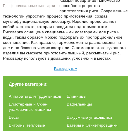
Каждая повар знает множество
способов и рецептов
Профессиональные рисоварки
приготовления риса. Современные
технологии упростили процесс приготовления, создав
мультифункциональную рисоварку. Изделие представляет
собой кастрюлю, которая находится под термостатом.
Рисоварка оснащена специальными дозаторами для риса и
воды, таким образом можно подобрать их пропорциональное
соотношение. Как правило, термоэлементы расположены на
дне и на боковых частях кастрюли. С помощью этого кухонного
изделия вы сможете приготовить пышный, рассыпчатый рис.
Рисоварку используют в домашних условиях и в местах
общественного питания, это – незаменимая вещь для кафе и
ресторана. Для вашего дома отлично подойдет мини-
Развернуть +
рисоварка. Вы сможете приготовить блюда восточной кухни,
кавказский плов и попрактиковаться в других рецептах. Она
Другие категории:
сэкономит ваше время и облегчит процесс приготовления. На
сайте компании «Индустрия кухни» в Москве вы можете
посмотреть цены и купить кухонное изделие для вашего кафе
Аппараты для трдельников
Блинницы
или ресторана. При покупке вам необходимо ознакомиться с
Блистерные и Скин-
Вафельницы
ассортиментом рисоварок, посмотреть их технические
упаковочные машины
характеристики и вместительность. Таким образом, вы сможете
подобрать наиболее выгодную модель.
Весы
Вакуумные упаковщики
Витрины тепловые
Датеры и Этикетировщики
Главными преимуществами рисоварки являются: