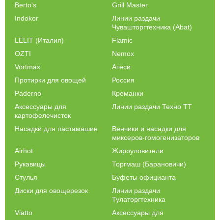
Berto's
Grill Master
Indokor
Линии раздачи
Чувашторгтехника (Abat)
LELIT (Италия)
Flamic
OZTI
Nemox
Vortmax
Атеси
Протирки для овощей
Россия
Paderno
Креманки
Аксессуары для
Линии раздачи Техно ТТ
картофелечисток
Насадки для пастамашин
Венчики и насадки для
миксеров-гомогенизаторов
Airhot
Жироуловители
Рукавицы
Торгмаш (Барановичи)
Стулья
Буфеты официанта
Диски для овощерезок
Линии раздачи
Тулаторгтехника
Viatto
Аксессуары для