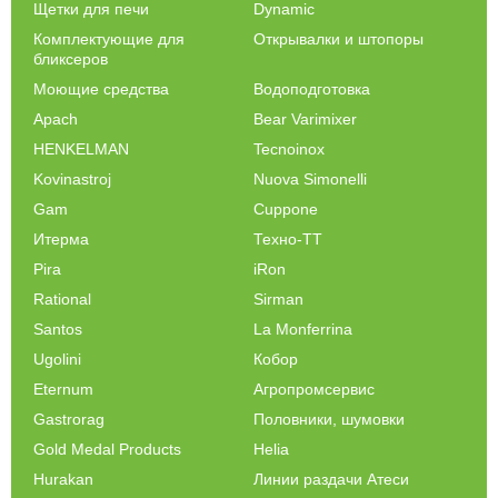
Щетки для печи
Dynamic
Комплектующие для
Открывалки и штопоры
бликсеров
Моющие средства
Водоподготовка
Apach
Bear Varimixer
HENKELMAN
Tecnoinox
Kovinastroj
Nuova Simonelli
Gam
Cuppone
Итерма
Техно-ТТ
Pira
iRon
Rational
Sirman
Santos
La Monferrina
Ugolini
Кобор
Eternum
Агропромсервис
Gastrorag
Половники, шумовки
Gold Medal Products
Helia
Hurakan
Линии раздачи Атеси