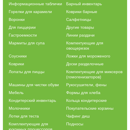
Информационные таблички
Барный инвентарь
Горелки для карамели
Коврики барные
Воронки
Салфетницы
Для пиццерии
Другие товары
Гастроемкости
Линии раздачи
Мармиты для супа
Компектующие для
овощерезок
Соусники
Ложки для мороженого
Коврики
Доски разделочные
Лопаты для пиццы
Компектующие для миксеров
(гомогенизаторов)
Машины для чистки обуви
Рукосушители, фены
Мебель
Формы для хлеба
Кондитерский инвентарь
Кольца кондитерские
Молочники
Покупательские корзины
Лотки для теста
Чафинг диш
Комплектующие для
Подносы
кухонных процессоров