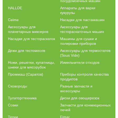
посудомоечных машин
HALLDE
Аппараты для варки
кукурузы
Celme
Насадки для пастамашин
Аксессуары для
Аксессуары для
планетарных миксеров
тестораскаточных машин
Насадки для тестораскаток
Машины для сушки и
полировки приборов
Дежи для тестомесов
Аксессуары для термостатов
(Sous Vide)
Ножи, решетки, купатницы,
Измельчители отходов
шнеки для мясорубок
Проммаш (Саратов)
Приборы контроля качества
продуктов
Сковороды
Разные запчасти и
аксессуары
Тулаторгтехника
Диски для овощерезок
Совки
Запчасти для конвекционных
печей
Терки
Fimar