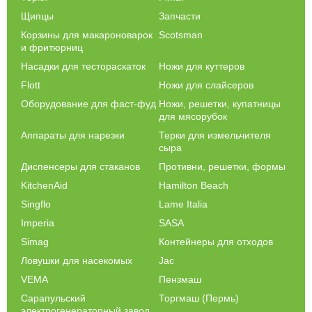
Щипцы
Запчасти
Корзины для макароноварок
Scotsman
и фритюрниц
Насадки для тестораскаток
Ножи для куттеров
Flott
Ножи для слайсеров
Оборудование для фаст-фуд
Ножи, решетки, купатницы
для мясорубок
Аппараты для нарезки
Терки для измельчителя
сыра
Диспенсеры для стаканов
Противни, решетки, формы
KitchenAid
Hamilton Beach
Singflo
Lame Italia
Imperia
SASA
Simag
Контейнеры для отходов
Ловушки для насекомых
Jac
VEMA
Пензмаш
Сарапульский
Торгмаш (Пермь)
электрогенераторный завод