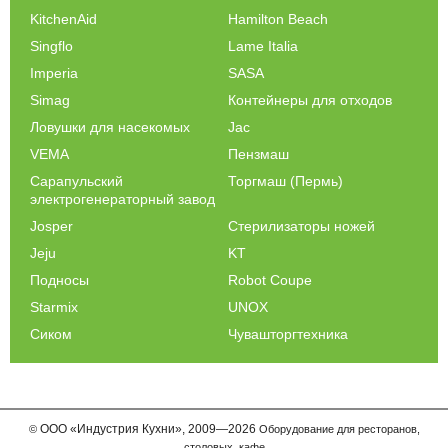
KitchenAid
Hamilton Beach
Singflo
Lame Italia
Imperia
SASA
Simag
Контейнеры для отходов
Ловушки для насекомых
Jac
VEMA
Пензмаш
Сарапульский
Торгмаш (Пермь)
электрогенераторный завод
Josper
Стерилизаторы ножей
Jeju
KT
Подносы
Robot Coupe
Starmix
UNOX
Сиком
Чувашторгтехника
ООО
«Индустрия Кухни»,
2009—2026
©
Оборудование для ресторанов,
столовых, кафе