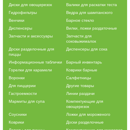
Диски для овощерезок
Валики для раскатки теста
Гидрофильтры
Ведра для шампанского
Венчики
Барное стекло
Диспенсеры
Вилки, ложки раздаточные
Запчасти и аксессуары
Запчасти для
соковыжималок
Доски разделочные для
Диспенсеры для сока
пиццы
Информационные таблички
Барный инвентарь
Горелки для карамели
Коврики барные
Воронки
Салфетницы
Для пиццерии
Другие товары
Гастроемкости
Линии раздачи
Мармиты для супа
Компектующие для
овощерезок
Соусники
Ложки для мороженого
Коврики
Доски разделочные
Лопаты для пиццы
Компектующие для миксеров