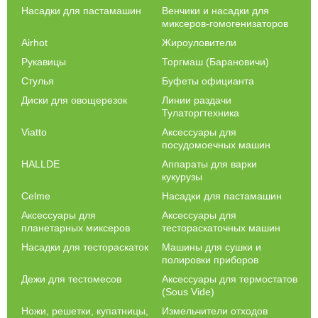
Насадки для пастамашин
Венчики и насадки для
миксеров-гомогенизаторов
Airhot
Жироуловители
Рукавицы
Торгмаш (Барановичи)
Стулья
Буфеты официанта
Диски для овощерезок
Линии раздачи
Тулаторгтехника
Viatto
Аксессуары для
посудомоечных машин
HALLDE
Аппараты для варки
кукурузы
Celme
Насадки для пастамашин
Аксессуары для
Аксессуары для
планетарных миксеров
тестораскаточных машин
Насадки для тестораскаток
Машины для сушки и
полировки приборов
Дежи для тестомесов
Аксессуары для термостатов
(Sous Vide)
Ножи, решетки, купатницы,
Измельчители отходов