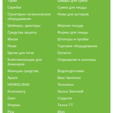
Турки
Шкафы для сумок
Скребки
Сумки для пиццы
Санитарно-гигиеническое
Ножи для куттеров
оборудование
Шейкеры, джиггеры
Мерная посуда
Средства защиты
Формы для пиццы
Миски
Штопоры и пробки
Ножи
Торговое оборудование
Щетки для печи
Dynamic
Комплектующие для
Открывалки и штопоры
бликсеров
Моющие средства
Водоподготовка
Apach
Bear Varimixer
HENKELMAN
Tecnoinox
Kovinastroj
Nuova Simonelli
Gam
Cuppone
Итерма
Техно-ТТ
Pira
iRon