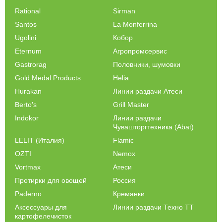
Rational
Sirman
Santos
La Monferrina
Ugolini
Кобор
Eternum
Агропромсервис
Gastrorag
Половники, шумовки
Gold Medal Products
Helia
Hurakan
Линии раздачи Атеси
Berto's
Grill Master
Indokor
Линии раздачи
Чувашторгтехника (Abat)
LELIT (Италия)
Flamic
OZTI
Nemox
Vortmax
Атеси
Протирки для овощей
Россия
Paderno
Креманки
Аксессуары для
Линии раздачи Техно ТТ
картофелечисток