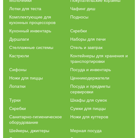
Молочники
Покупательские корзины
Лотки для теста
Чафинг диш
Комплектующие для
Подносы
кухонных процессоров
Кухонный инвентарь
Скребки
Дуршлаги
Наборы для печи
Стеллажные системы
Отель и завтрак
Кастрюли
Контейнеры для хранения и
транспортировки
Сифоны
Посуда и инвентарь
Ножи для пиццы
Ценникодержатели
Лопатки
Посуда и предметы
сервировки
Турки
Шкафы для сумок
Скребки
Сумки для пиццы
Санитарно-гигиеническое
Ножи для куттеров
оборудование
Шейкеры, джиггеры
Мерная посуда