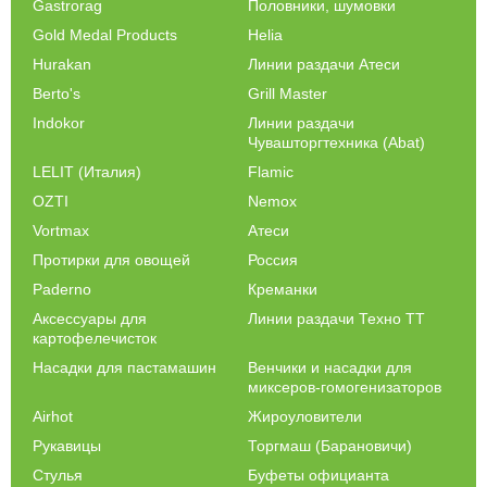
Gastrorag
Половники, шумовки
Gold Medal Products
Helia
Hurakan
Линии раздачи Атеси
Berto's
Grill Master
Indokor
Линии раздачи
Чувашторгтехника (Abat)
LELIT (Италия)
Flamic
OZTI
Nemox
Vortmax
Атеси
Протирки для овощей
Россия
Paderno
Креманки
Аксессуары для
Линии раздачи Техно ТТ
картофелечисток
Насадки для пастамашин
Венчики и насадки для
миксеров-гомогенизаторов
Airhot
Жироуловители
Рукавицы
Торгмаш (Барановичи)
Стулья
Буфеты официанта