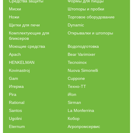
Средства защиты
Формы для пиццы
Миски
Штопоры и пробки
Ножи
Торговое оборудование
Щетки для печи
Dynamic
Комплектующие для
Открывалки и штопоры
бликсеров
Моющие средства
Водоподготовка
Apach
Bear Varimixer
HENKELMAN
Tecnoinox
Kovinastroj
Nuova Simonelli
Gam
Cuppone
Итерма
Техно-ТТ
Pira
iRon
Rational
Sirman
Santos
La Monferrina
Ugolini
Кобор
Eternum
Агропромсервис