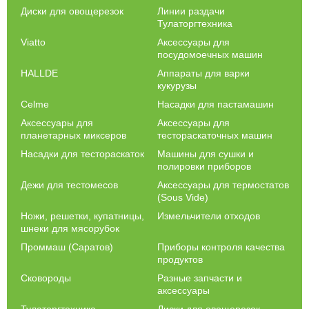
Диски для овощерезок
Линии раздачи
Тулаторгтехника
Viatto
Аксессуары для
посудомоечных машин
HALLDE
Аппараты для варки
кукурузы
Celme
Насадки для пастамашин
Аксессуары для
Аксессуары для
планетарных миксеров
тестораскаточных машин
Насадки для тестораскаток
Машины для сушки и
полировки приборов
Дежи для тестомесов
Аксессуары для термостатов
(Sous Vide)
Ножи, решетки, купатницы,
Измельчители отходов
шнеки для мясорубок
Проммаш (Саратов)
Приборы контроля качества
продуктов
Сковороды
Разные запчасти и
аксессуары
Тулаторгтехника
Диски для овощерезок