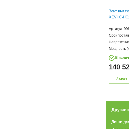
Зонт вытяж
XEVHC-HC
Артикул: 99
Срок постав
Напряжение 
Мощность (к
В нали
140 5
Заказ 
Другие 
Диски дл