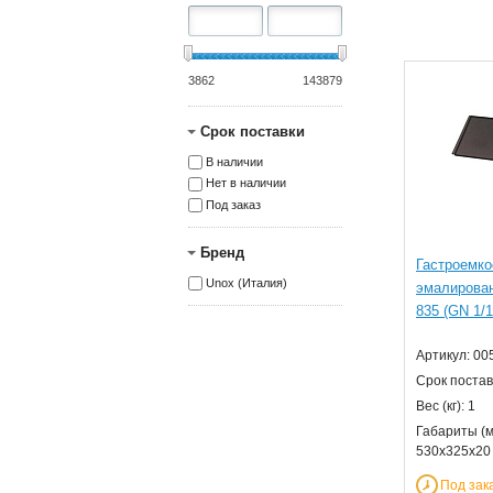
3862
143879
Срок поставки
В наличии
Нет в наличии
Под заказ
Бренд
Гастроемко
Unox (Италия)
эмалирова
835 (GN 1/1
Артикул: 00
Срок постав
Вес (кг): 1
Габариты (м
530x325x20
Под зак