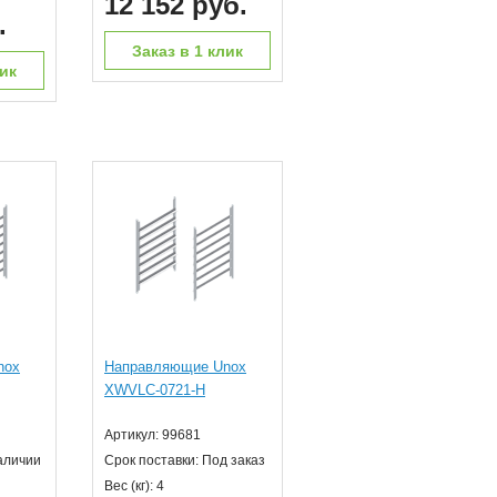
12 152 руб.
.
Заказ в 1 клик
лик
nox
Направляющие Unox
XWVLC-0721-H
Артикул: 99681
наличии
Срок поставки: Под заказ
Вес (кг): 4