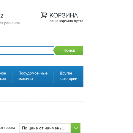
12
ваша корзина пуста
ля регионов
Поиск
ное
Посудомоечные
Другие
ское
машины
категории
По цене от наименьшей
ртировка