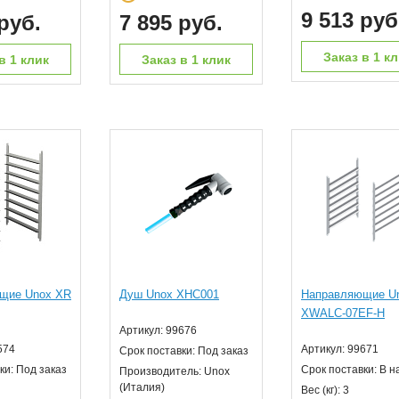
9 513 руб
руб.
7 895 руб.
Заказ в 1 к
в 1 клик
Заказ в 1 клик
щие Unox XR
Душ Unox XHC001
Направляющие U
XWALC-07EF-H
Артикул: 99676
574
Артикул: 99671
Срок поставки: Под заказ
ки: Под заказ
Срок поставки: В 
Производитель: Unox
(Италия)
Вес (кг): 3