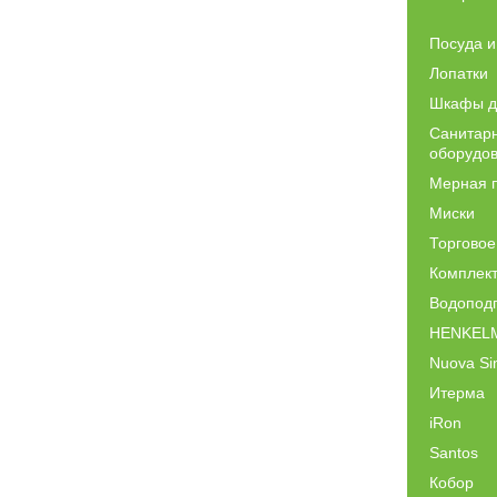
Посуда и
Лопатки
Шкафы д
Санитарн
оборудо
Мерная 
Миски
Торговое
Комплек
Водоподг
HENKEL
Nuova Si
Итерма
iRon
Santos
Кобор