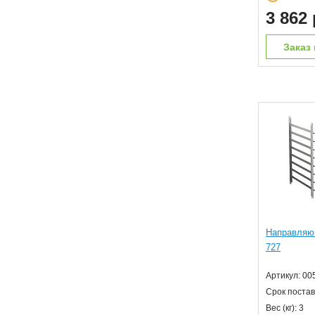
3 862 
Заказ 
Направляю
727
Артикул: 00
Срок постав
Вес (кг): 3