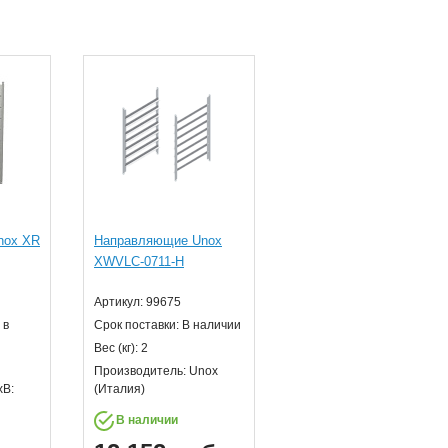
nox XR
Направляющие Unox
XWVLC-0711-H
Артикул: 99675
 в
Срок поставки: В наличии
Вес (кг): 2
Производитель: Unox
хВ:
(Италия)
В наличии