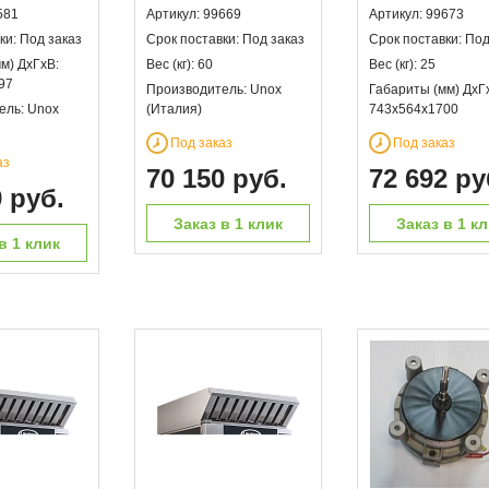
581
Артикул: 99669
Артикул: 99673
ки: Под заказ
Срок поставки: Под заказ
Срок поставки: Под
м) ДхГхВ:
Вес (кг): 60
Вес (кг): 25
97
Производитель: Unox
Габариты (мм) ДхГ
ель: Unox
(Италия)
743х564х1700
Под заказ
Под заказ
аз
70 150 руб.
72 692 ру
9 руб.
Заказ в 1 клик
Заказ в 1 к
в 1 клик