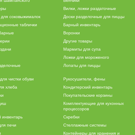
я шампанского
Венчики
еры
Вилки, ложки раздаточные
 для соковыжималок
Доски разделочные для пиццы
ционные таблички
Барный инвентарь
 барные
Воронки
церии
Другие товары
здачи
Мармиты для супа
и
Ложки для мороженого
зделочные
Лопаты для пиццы
ля чистки обуви
Рукосушители, фены
ля хлеба
Кондитерский инвентарь
ки
Покупательские корзины
диш
Комплектующие для кухонных
процессоров
 инвентарь
Скребки
для печи
Стеллажные системы
и
Контейнеры для хранения и