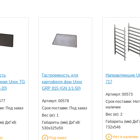
сть
Гастроемкость для
Направляющие U
нная Unox TG
картофеля фри Unox
717
-20)
GRP 815 (GN 1/1-50)
Артикул: 00573
577
Артикул: 00578
Срок поставки: Нет
наличии
ки: Под заказ
Срок поставки: Под заказ
Вес (кг): 2
Вес (кг): 1
Габариты (мм) ДхГ
м) ДхГхВ:
Габариты (мм) ДхГхВ:
732x546
530х325х50
Нет в наличии
аз
Под заказ