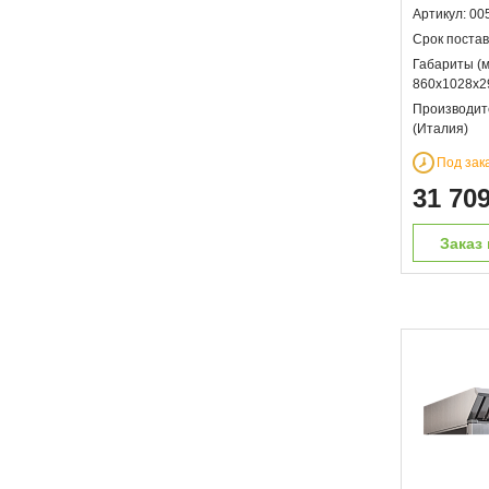
Артикул: 00
Срок постав
Габариты (м
860х1028х2
Производит
(Италия)
Под зак
31 70
Заказ 