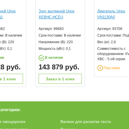
ной Unox
Зонт вытяжной Unox
Двигатель Unox
11
XEBHC-HCEU
VN1130A0
682
Артикул: 99683
Артикул: 93706
ки: В наличии
Срок поставки: В наличии
Срок поставки: Под
(В): 220
Напряжение (В): 220
Вес (кг): 2,8
Вт): 0,1
Мощность (кВт): 0,1
Совместимость с
оборудованием: X
чии
В наличии
XBC - 5-ой серии
28 руб.
143 879 руб.
Под заказ
в 1 клик
Заказ в 1 клик
категории:
я овощерезок
Валики для раскатки теста