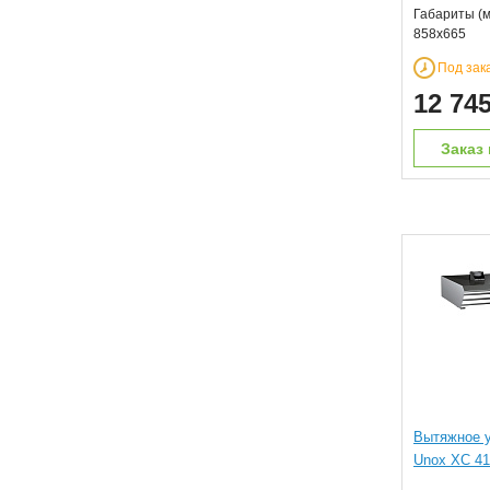
Габариты (м
858х665
Под зак
12 74
Заказ 
Вытяжное у
Unox XC 41