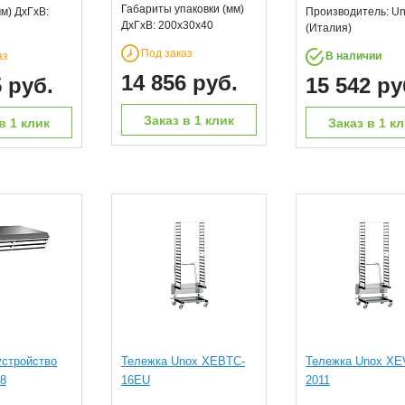
Габариты упаковки (мм)
м) ДхГхВ:
Производитель: U
ДхГхВ: 200x30x40
(Италия)
Под заказ
аз
В наличии
14 856 руб.
5 руб.
15 542 ру
Заказ в 1 клик
в 1 клик
Заказ в 1 к
стройство
Тележка Unox XEBTC-
Тележка Unox XE
8
16EU
2011