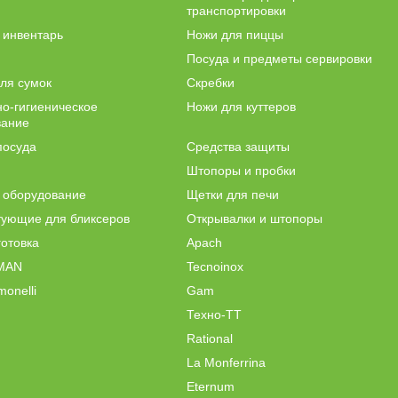
транспортировки
 инвентарь
Ножи для пиццы
Посуда и предметы сервировки
ля сумок
Скребки
о-гигиеническое
Ножи для куттеров
вание
посуда
Средства защиты
Штопоры и пробки
 оборудование
Щетки для печи
тующие для бликсеров
Открывалки и штопоры
отовка
Apach
MAN
Tecnoinox
monelli
Gam
Техно-ТТ
Rational
La Monferrina
Eternum