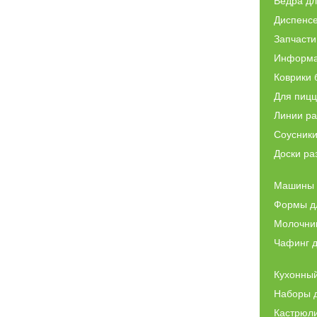
Ведра дл
Диспенс
Запчасти
Информа
Коврики
Для пиц
Линии ра
Соусник
Доски ра
Машины д
Формы д
Молочни
Чафинг 
Кухонный
Наборы 
Кастрюл