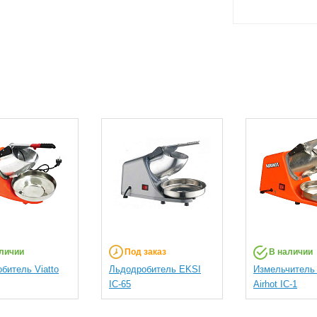
личии
Под заказ
В наличии
битель Viatto
Льдодробитель EKSI
Измельчитель
IC-65
Airhot IC-1