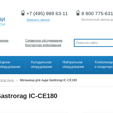
+7 (495) 989 63-11
8 800 775-63
Бесплатный звонок д
Заказать звонок
щение
Сервисное обслуживание
Контактная информация
Барное
Холодильное
Нейтральное
Хлебопекар
оборудование
оборудование
оборудование
и кондитер
тели льда
→
Мельница для льда Gastrorag IC-CE180
astrorag IC-CE180