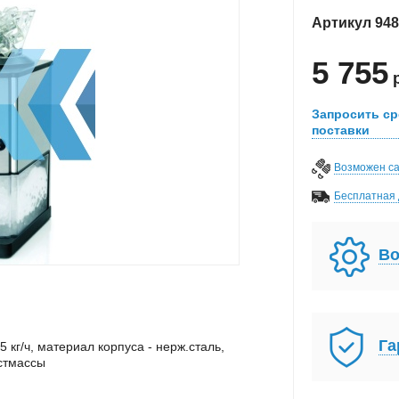
Артикул
948
5 755
Запросить ср
поставки
Возможен с
Бесплатная 
Во
Га
 кг/ч, материал корпуса - нерж.сталь,
стмассы