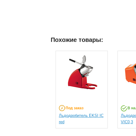
Похожие товары:
Под заказ
В на
Льдодробитель EKSI IC
Льдодро
red
VIC0,3