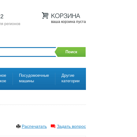
12
ваша корзина пуста
ля регионов
Поиск
ное
Посудомоечные
Другие
ское
машины
категории
Распечатать
Задать вопрос