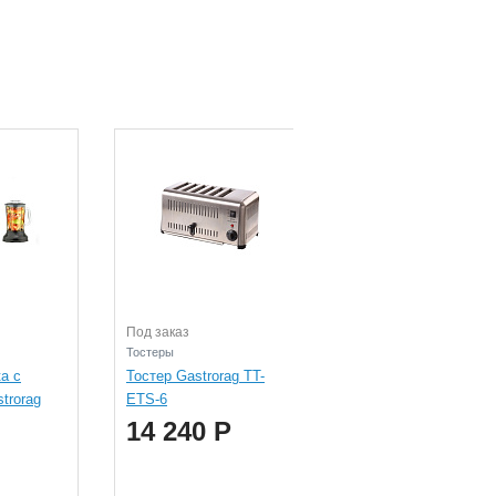
Под заказ
В наличии
Тостеры
Кофемашины
а с
Тостер Gastrorag TT-
Кофемашина Quality
trorag
ETS-6
Espresso Futurmat
Ottima XL Electronic 
14 240 Р
GR
227 368 Р