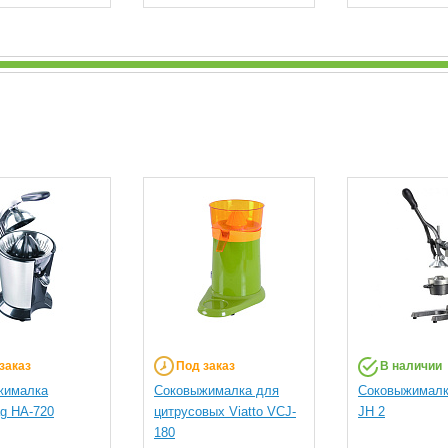
заказ
Под заказ
В наличии
жималка
Соковыжималка для
Соковыжималк
ag HA-720
цитрусовых Viatto VCJ-
JH 2
180