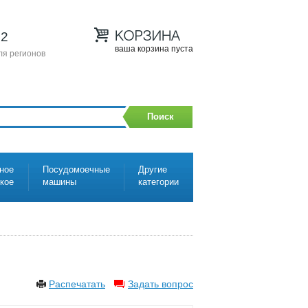
12
ваша корзина пуста
ля регионов
Поиск
ное
Посудомоечные
Другие
ское
машины
категории
Распечатать
Задать вопрос