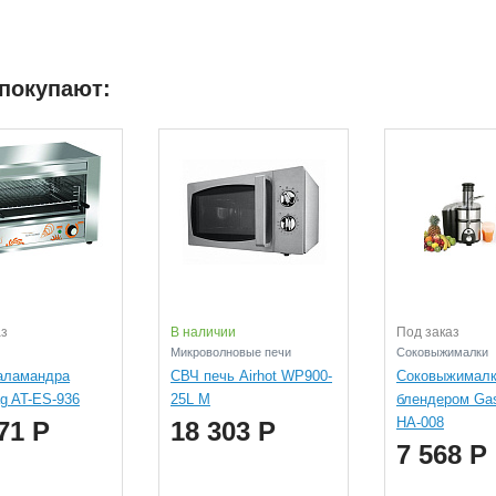
 покупают:
аз
В наличии
Под заказ
Микроволновые печи
Соковыжималки
аламандра
СВЧ печь Airhot WP900-
Соковыжималк
ag AT-ES-936
25L M
блендером Gas
HA-008
71 Р
18 303 Р
7 568 Р