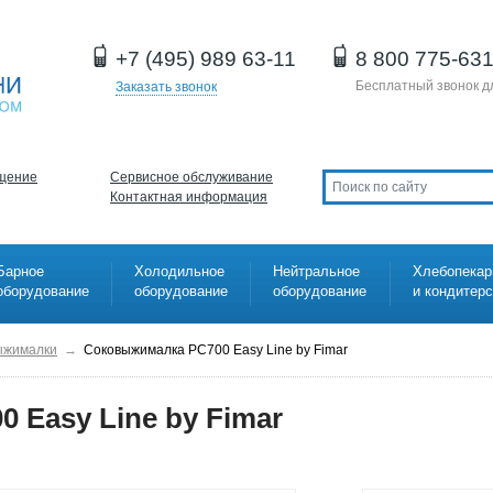
+7 (495) 989 63-11
8 800 775-63
Бесплатный звонок д
Заказать звонок
щение
Сервисное обслуживание
Контактная информация
Барное
Холодильное
Нейтральное
Хлебопекар
оборудование
оборудование
оборудование
и кондитер
ыжималки
→
Соковыжималка PC700 Easy Line by Fimar
 Easy Line by Fimar