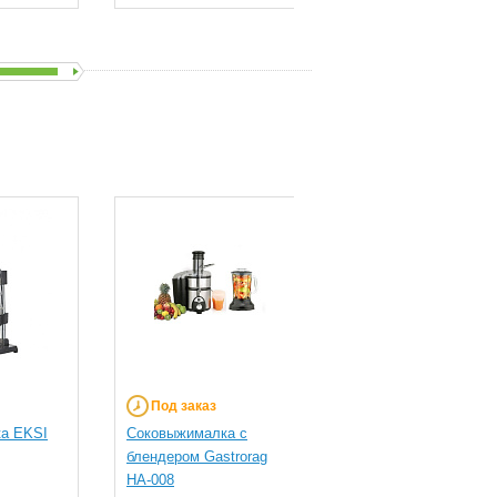
Под заказ
В наличии
а EKSI
Соковыжималка с
Соковыжималка Hura
блендером Gastrorag
HKN-CJ01 ручная
HA-008