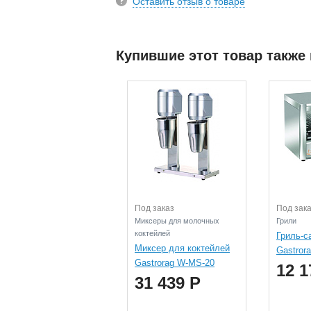
Оставить отзыв о товаре
Купившие этот товар также
Под заказ
Под зак
Миксеры для молочных
Грили
коктейлей
Гриль-с
Миксер для коктейлей
Gastror
Gastrorag W-MS-20
12 1
31 439 Р