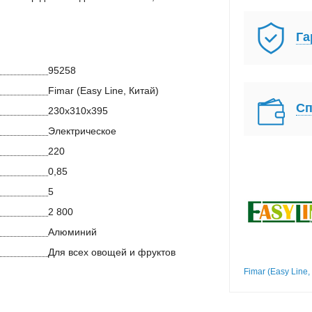
Га
95258
Fimar (Easy Line, Китай)
Сп
230х310х395
Электрическое
220
0,85
5
2 800
Алюминий
Для всех овощей и фруктов
Fimar (Easy Line,