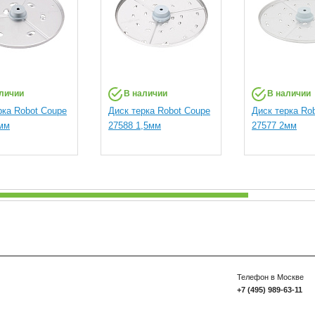
личии
В наличии
В наличии
рка Robot Coupe
Диск терка Robot Coupe
Диск терка Ro
мм
27588 1,5мм
27577 2мм
Телефон в Москве
+7 (495) 989-63-11
Есть вопросы? Напи