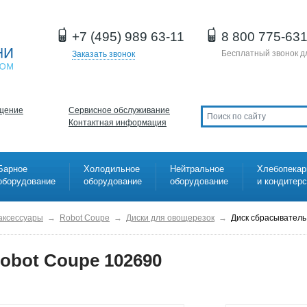
+7 (495) 989 63-11
8 800 775-63
Бесплатный звонок д
Заказать звонок
щение
Сервисное обслуживание
Контактная информация
Барное
Холодильное
Нейтральное
Хлебопекар
оборудование
оборудование
оборудование
и кондитер
 аксессуары
→
Robot Coupe
→
Диски для овощерезок
→
Диск сбрасыватель
obot Coupe 102690