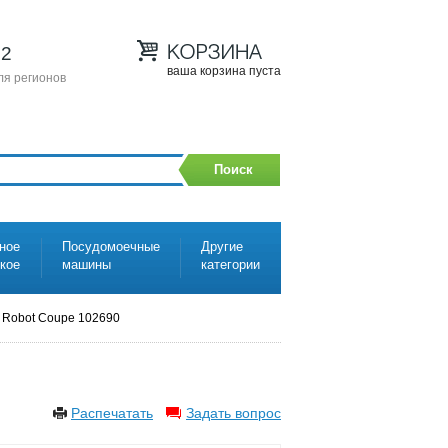
12
ваша корзина пуста
ля регионов
Поиск
ное
Посудомоечные
Другие
ское
машины
категории
 Robot Coupe 102690
Распечатать
Задать вопрос