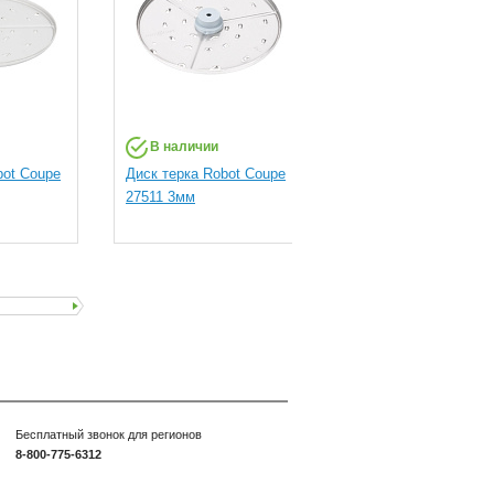
В наличии
В наличии
bot Coupe
Диск терка Robot Coupe
Диск слайсер
27511 3мм
волнистый Robot Co
27621 2мм
Бесплатный звонок для регионов
8-800-775-6312
шите нам:
info@inkuh.ru