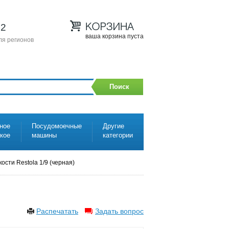
12
ваша корзина пуста
ля регионов
Поиск
ное
Посудомоечные
Другие
ское
машины
категории
ости Restola 1/9 (черная)
Распечатать
Задать вопрос