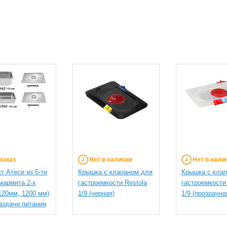
заказ
Нет в наличии
Нет в нали
т Атеси из 5-ти
Крышка с клапаном для
Крышка с кла
 мармита 2-х
гастроемкости Restola
гастроемкости
120мм, 1200 мм)
1/9 (черная)
1/9 (прозрачна
аздачи питания