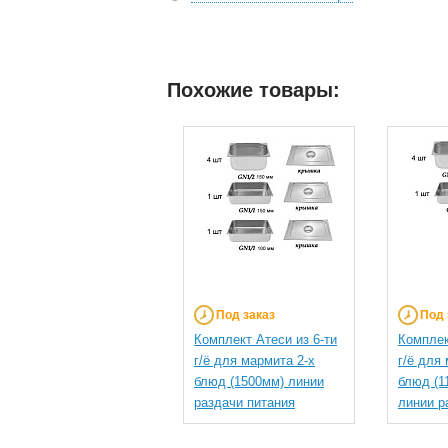
Похожие товары:
Под заказ
Под 
Комплект Атеси из 6-ти
Комплек
г/ё для мармита 2-х
г/ё для
блюд (1500мм) линии
блюд (1
раздачи питания
линии р