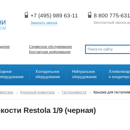
+7 (495) 989 63-11
8 800 775-63
Бесплатный звонок д
Заказать звонок
щение
Сервисное обслуживание
Контактная информация
Барное
Холодильное
Нейтральное
Хлебопекар
оборудование
оборудование
оборудование
и кондитер
нвентарь
→
Кухонный инвентарь
→
Гастроемкости
→
Крышка для гастроемк
ости Restola 1/9 (черная)