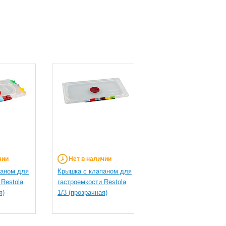
чии
Нет в наличии
Нет в наличии
паном для
Крышка с клапаном для
Гастроемкость Resto
 Restola
гастроемкости Restola
1/2 h=150 мм (черная
я)
1/3 (прозрачная)