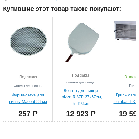
Купившие этот товар также покупают:
Под заказ
Под заказ
В налич
Лопаты для пиццы
Формы для пиццы
Грили
Лопата для пиццы
Форма-сетка для
Гриль сала
Itpizza R-37R 37х37см,
пиццы Maco d 33 см
Hurakan HKN
h=193см
257 Р
12 923 Р
19 59