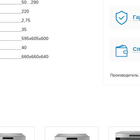
50…290
220
Га
2,75
35
595х605х600
40
Сп
660х660х640
Производитель: