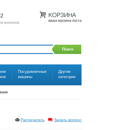
12
ваша корзина пуста
ля регионов
Поиск
ное
Посудомоечные
Другие
ское
машины
категории
нения
Распечатать
Задать вопрос