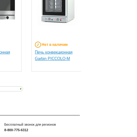
Нет в наличии
Под заказ
онная
Печь конвекционная
Конвекционная печь
Garbin PICCOLO-M
Гольфстрим ДН 43 б
пароувлажнения
Бесплатный звонок для регионов
8-800-775-6312