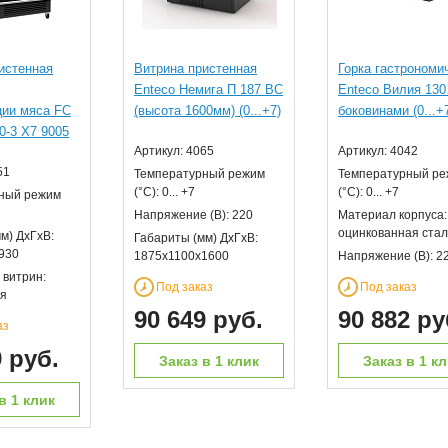
истенная
Витрина пристенная
Горка гастрономи
Enteco Немига П 187 ВС
Enteco Вилия 130
ции мяса FC
(высота 1600мм) (0...+7)
боковинами (0...+
0-3 X7 9005
Артикул: 4065
Артикул: 4042
51
Температурный режим
Температурный р
(°С): 0... +7
(°С): 0... +7
ный режим
Напряжение (В): 220
Материал корпуса:
оцинкованная стал
м) ДхГхВ:
Габариты (мм) ДхГхВ:
930
1875х1100х1600
Напряжение (В): 2
 витрин:
Под заказ
Под заказ
я
90 649 руб.
90 882 ру
аз
9 руб.
Заказ в 1 клик
Заказ в 1 к
в 1 клик