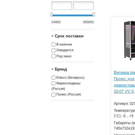
54800
365893
Срок поставки
В наличии
Ожидается
Под заказ
Бренд
Витрина пр
Enteco (Беларусь)
Полюс для
Марихолодмаш
демонстра
(Россия)
20-07 VV 0,
Полюс (Россия)
Артикул: 32
Температур
(°С): -5... +5
Габариты (м
740х710х19