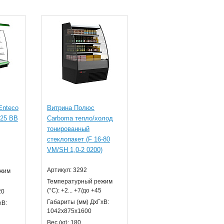
Enteco
Витрина Полюс
125 ВВ
Carboma тепло/холод
тонированный
стеклопакет (F 16-80
VM/SH 1,0-2 0200)
Артикул: 3292
ежим
Температурный режим
(°С): +2... +7/до +45
20
Габариты (мм) ДхГхВ:
хВ:
1042х875х1600
Вес (кг): 180