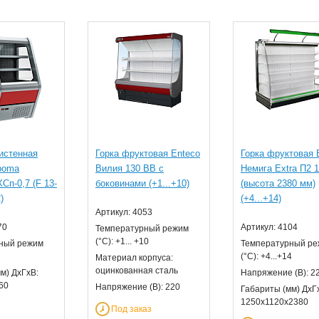
истенная
Горка фруктовая Enteco
Горка фруктовая 
boma
Вилия 130 ВВ с
Немига Extra П2 
Сп-0,7 (F 13-
боковинами (+1...+10)
(высота 2380 мм)
)
(+4...+14)
Артикул: 4053
70
Артикул: 4104
Температурный режим
(°С): +1... +10
ный режим
Температурный р
(°С): +4...+14
Материал корпуса:
оцинкованная сталь
м) ДхГхВ:
Напряжение (В): 2
60
Напряжение (В): 220
Габариты (мм) ДхГ
1250х1120х2380
Под заказ