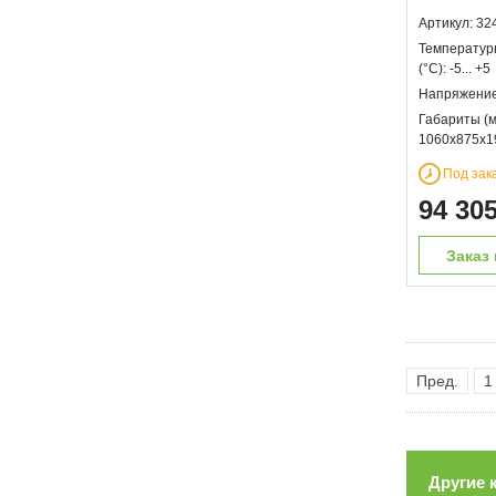
Артикул: 32
Температур
(°С): -5... +5
Напряжение 
Габариты (м
1060х875х1
Под зак
94 30
Заказ 
Пред.
1
Другие 