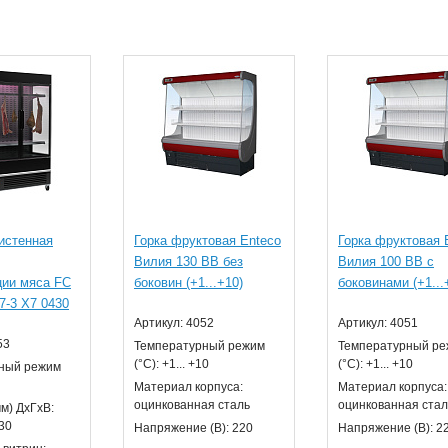
истенная
Горка фруктовая Enteco
Горка фруктовая 
Вилия 130 ВВ без
Вилия 100 ВВ с
ции мяса FC
боковин (+1...+10)
боковинами (+1...
7-3 X7 0430
Артикул: 4052
Артикул: 4051
53
Температурный режим
Температурный р
(°С): +1... +10
(°С): +1... +10
ный режим
Материал корпуса:
Материал корпуса:
оцинкованная сталь
оцинкованная стал
м) ДхГхВ:
30
Напряжение (В): 220
Напряжение (В): 2