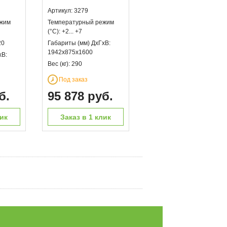
Артикул: 3279
ежим
Температурный режим
(°С): +2... +7
20
Габариты (мм) ДхГхВ:
1942х875х1600
хВ:
Вес (кг): 290
Под заказ
б.
95 878 руб.
лик
Заказ в 1 клик