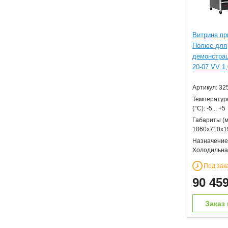
Витрина пр
Полюс для
демонстра
20-07 VV 1,
Артикул: 32
Температур
(°С): -5... +5
Габариты (м
1060х710х1
Назначение
Холодильна
Под зак
90 45
Заказ 