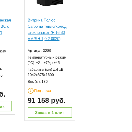
ческая
Витрина Полюс
 ВС с
Carboma тепло/холод
7)
стеклопакет (F 16-80
VM/SH 1,0-2 0020)
Артикул: 3289
ежим
Температурный режим
(°С): +2... +7/до +45
ь
Габариты (мм) ДхГхВ:
1042х875х1600
20
Вес (кг): 180
Под заказ
б.
91 158 руб.
лик
Заказ в 1 клик