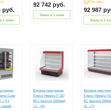
тся
Под заказ
92 742 руб.
4 руб.
92 987 ру
Заказ в 1 клик
в 1 клик
Заказ в 1 к
истенная
Витрина пристенная
Витрина пристенн
boma Cube
Enteco Немига П 187
Enteco Немига П1
 1,0-1
ВСн (высота 1600мм)
ВС (высота 2000м
 двери)
(-2...+6)
(0...+7)