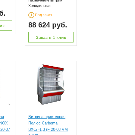
Назначение витрин:
Холодильная
б.
Под заказ
88 624 руб.
лик
Заказ в 1 клик
ая
Витрина пристенная
INOX
Полюс Carboma
20-07
ВХСп-1,3 (F 20-08 VM