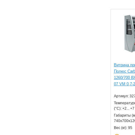
Витрина пр
Полюс Car
1260/700 ВХ
07 VM 0,7-2
Артикул: 32
Температур
(°С): +2... +7
Габариты (м
740х700х12
Вес (кг): 95