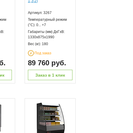
1,3-2)
Артикул: 3267
ежим
Температурный режим
(°С): 0... +7
хВ:
Габариты (мм) ДхГхВ:
1330х875х1990
Вес (кг): 180
Под заказ
б.
89 760 руб.
лик
Заказ в 1 клик