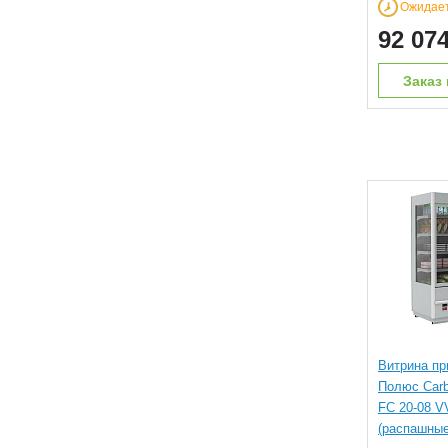
Ожидае
92 07
Заказ 
Витрина пр
Полюс Car
FC 20-08 VV
(распашные