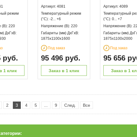
41
Артикул: 4081
Артикул: 4089
ный режим
Температурный режим
Температурный р
(°С): -2... +6
(°С): 0... +7
(В): 220
Напряжение (В): 220
Напряжение (В): 2
м) ДхГхВ:
Габариты (мм) ДхГхВ:
Габариты (мм) ДхГ
930
1875х1100х1600
1875х1100х2000
аз
Под заказ
Под заказ
5 руб.
95 496 руб.
95 656 ру
в 1 клик
Заказ в 1 клик
Заказ в 1 к
2
3
4
5
...
9
След.
Все
категории: