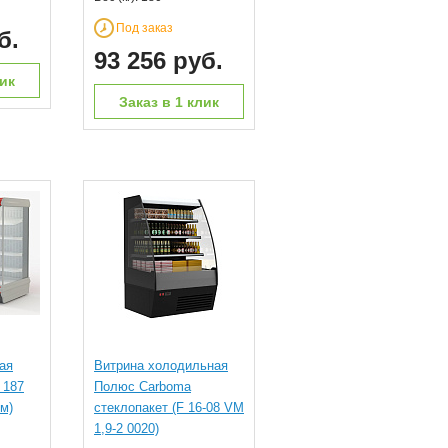
Под заказ
б.
93 256 руб.
лик
Заказ в 1 клик
ая
Витрина холодильная
 187
Полюс Carboma
м)
стеклопакет (F 16-08 VM
1,9-2 0020)