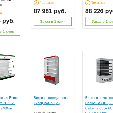
 витрин:
Под заказ
Под заказ
я
87 981 руб.
88 226 ру
аз
5 руб.
Заказ в 1 клик
Заказ в 1 к
в 1 клик
товая Enteco
Витрина холодильная
Витрина пристенн
ra 2П2 125
Купец ВХСп-1,25
Полюс ВХСп-1,3 
 2400мм)
Carboma Cube FС 