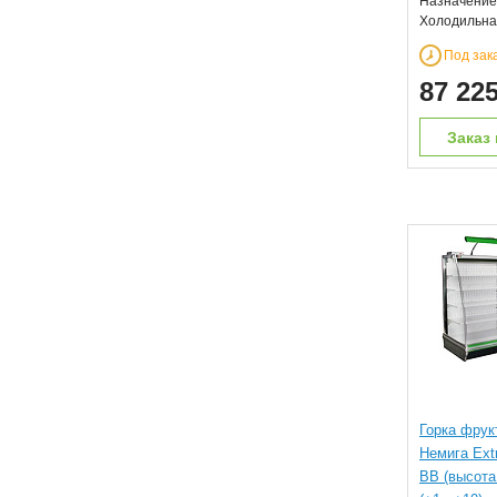
Назначение
Холодильна
Под зак
87 22
Заказ 
Горка фрук
Немига Ext
ВВ (высота