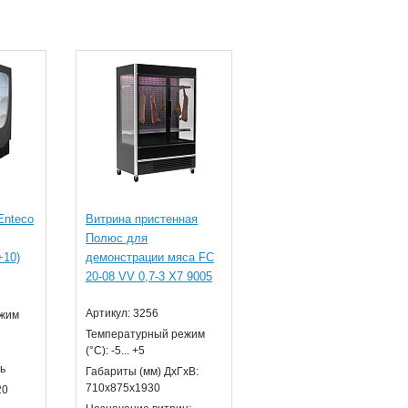
Enteco
Витрина пристенная
Полюс для
+10)
демонстрации мяса FC
20-08 VV 0,7-3 X7 9005
Артикул: 3256
ежим
Температурный режим
(°С): -5... +5
ь
Габариты (мм) ДхГхВ:
710х875х1930
20