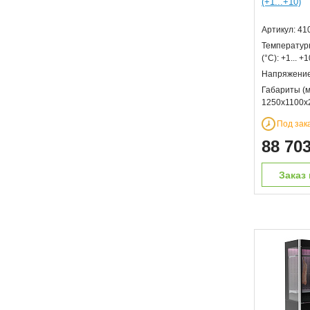
(+1...+10)
Артикул: 41
Температур
(°С): +1... +1
Напряжение 
Габариты (м
1250х1100х
Под зак
88 70
Заказ 