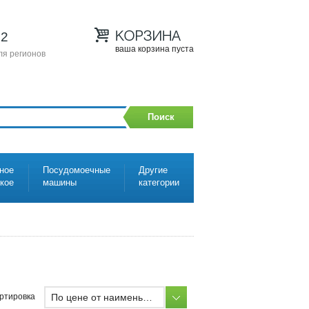
12
ваша корзина пуста
ля регионов
Поиск
ное
Посудомоечные
Другие
ское
машины
категории
По цене от наименьшей
ртировка