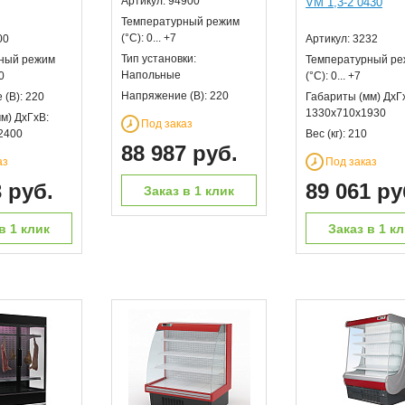
Артикул: 94900
VM 1,3-2 0430
Температурный режим
(°С): 0... +7
00
Артикул: 3232
Тип установки:
ный режим
Температурный р
Напольные
0
(°С): 0... +7
Напряжение (В): 220
(В): 220
Габариты (мм) ДхГ
1330х710х1930
м) ДхГхВ:
Под заказ
2400
Вес (кг): 210
88 987 руб.
аз
Под заказ
3 руб.
89 061 ру
Заказ в 1 клик
в 1 клик
Заказ в 1 к