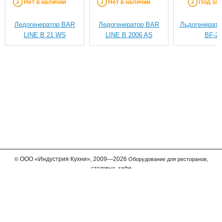
Нет в наличии
Нет в наличии
Под зак
Ледогенератор BAR
Ледогенератор BAR
Льдогенерато
LINE B 21 WS
LINE B 2006 AS
BF-20
ООО
«Индустрия Кухни»,
2009—2026
©
Оборудование для ресторанов,
столовых, кафе
Мы принимаем к оплате
Телефон в Москве