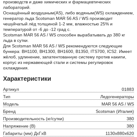
производств и даже химических и фармацевтических
лабораторий.
Оснащённый воздушным(AS), либо водяным(WS) охлаждением,
генератор льда Scotsman MAR 56 AS / WS производит
чешуйчатый лёд толщиной 1-2 мм, влажностью 25% и
температурой от -6 до -12 град с.
Scotsman MAR 56 AS / WS способен вырабатывать до 380 кг
льда в сутки.
Для Scotsman MAR 56 AS / WS рекомендуются следующие
бункера: BH1100, BH1300, BH1600, B1350, ITS700, ICS2. Имеет
жёлоб, удлинение, запатентованную систему против накипи,
корпус из нержавеющей стали и системы регулировок
охлаждения.
Характеристики
Артикул
01883
Тип
Ледогенераторы
Модель
MAR 56 AS / WS
Бренд
Scotsman (Италия)
Производительность (кг/сутки)
380
Напряжение (В)
380
Габариты (мм) ДхГхВ
1130х880х620