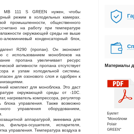
air MB 111 S GREEN нужен, чтобы
Га
урный режим в холодильных камерах.
вой промышленности, общественного
ссчитано на работу при температуре
и влажности окружающей среды не выше
-алюминиевый конденсаторный блок,
Сп
дагент R290 (пропан). Он экономит
ю с использованием моноблоков на
ование пропана увеличивает ресурс
Материалы д
ической активности пропана отсутствует
ссора и узлам холодильной системы.
опасен для озонового слоя и одобрен к
анизациями.
мний комплект для моноблока. Это даст
ературе окружающей среды от -10С.
ат, нагреватель компрессора, регулятор
ль блока управления. Также возможно
нного управления оборудованием,
Буклет
и.
"Моноблоки
козащитной аппаратурой, змеевика для
Polair
ра, фильтра-осушителя, испарителя,
GREEN"
итка управления. Температура воздуха в