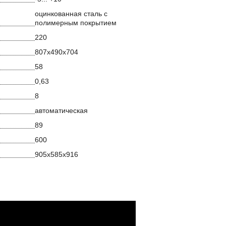
оцинкованная сталь с
полимерным покрытием
220
807х490х704
58
0,63
8
автоматическая
89
600
905х585х916