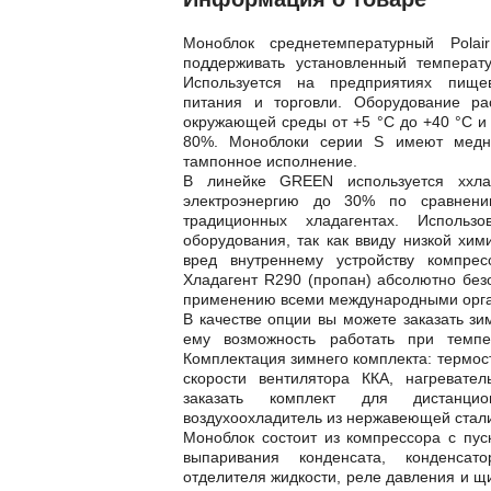
Моноблок среднетемпературный Pol
поддерживать установленный температ
Используется на предприятиях пище
питания и торговли. Оборудование ра
окружающей среды от +5 °С до +40 °С 
80%. Моноблоки серии S имеют медно
тампонное исполнение.
В линейке GREEN используется ххла
электроэнергию до 30% по сравнени
традиционных хладагентах. Использ
оборудования, так как ввиду низкой хим
вред внутреннему устройству компре
Хладагент R290 (пропан) абсолютно без
применению всеми международными орг
В качестве опции вы можете заказать зи
ему возможность работать при темп
Комплектация зимнего комплекта: термост
скорости вентилятора ККА, нагревате
заказать комплект для дистанцио
воздухоохладитель из нержавеющей стал
Моноблок состоит из компрессора с пус
выпаривания конденсата, конденсато
отделителя жидкости, реле давления и щ