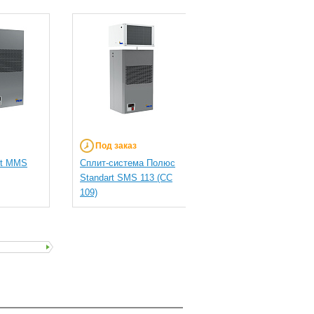
Под заказ
Под заказ
rt MMS
Сплит-система Полюс
Моноблок Полюс
Standart SMS 113 (СС
Standart MMS 113 (М
109)
109)