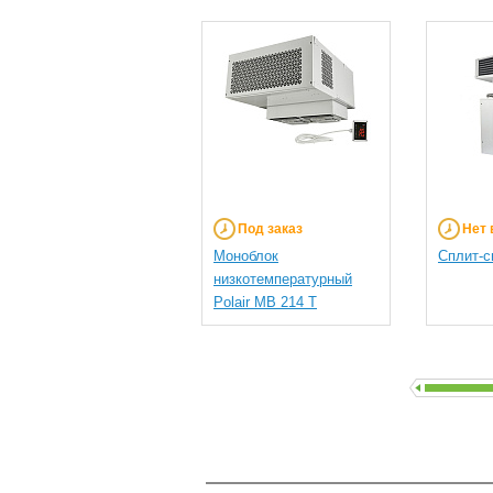
Под заказ
Нет 
Моноблок
Сплит-с
низкотемпературный
Polair MB 214 T