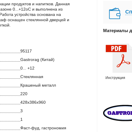
ации продуктов и напитков. Данная
азоне 0...+12оС и выполнена из
Сп
Работа устройства основана на
аф оснащен стеклянной дверцей и
ткой.
Материалы д
95117
Gastrorag (Китай)
0... +12
Стеклянная
Инструкция
Крашеный металл
220
428х386х960
3
1
Фаст-фуд, гастрономия