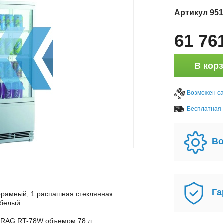
Артикул
951
61 76
В кор
Возможен с
Бесплатная 
Во
Га
орамный, 1 распашная стеклянная
 белый.
RAG RT-78W объемом 78 л