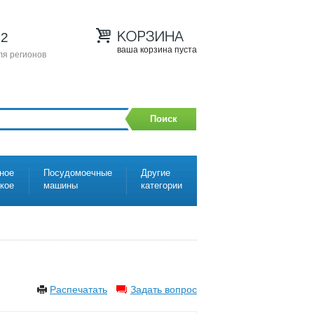
12
ваша корзина пуста
ля регионов
Поиск
ное
Посудомоечные
Другие
ское
машины
категории
Распечатать
Задать вопрос