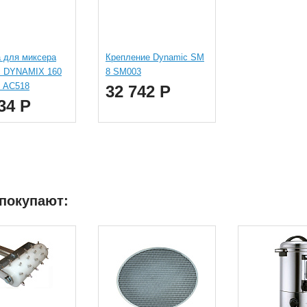
 для миксера
Крепление Dynamic SM
c DYNAMIX 160
8 SM003
 AC518
32 742 Р
34 Р
 покупают: