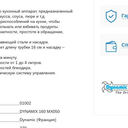
о кухонный аппарат, предназначенный
Га
усса, соуса, пюре и т.д.
приспособлений на кухне, чтобы
льчать или взбивать продукты.
пактности, простоте в обращении,
жавеющей стали и насадок.
Сп
 длину трубки 16 см и насадку –
в минуту.
сти от 1 до 4 литров.
остей блендера.
ческую систему управления.
01002
DYNAMIX 160 MX050
Dynamic (Франция)