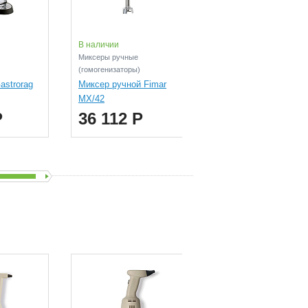
В наличии
Под заказ
Миксеры ручные
Тостеры
(гомогенизаторы)
Тостер Gastrorag TT-
astrorag
Миксер ручной Fimar
ETS-4
MX/42
11 122 Р
Р
36 112 Р