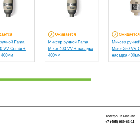
дается
Ожидается
Ожидается
ручной Fama
Миксер ручной Fama
Миксер ручно
00 VV Combi +
Mixer 400 VV + насадка
Mixer 350 VV 
 400мм
400мм
насадка 400м
Телефон в Москве
+7 (495) 989-63-11
Есть вопросы? Напи
Пользовательское с