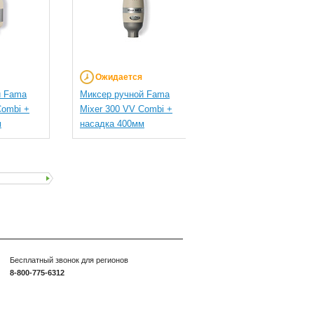
Ожидается
Ожидается
й Fama
Миксер ручной Fama
Миксер ручной Fama
Combi +
Mixer 300 VV Combi +
Mixer 250 VV + наса
м
насадка 400мм
250мм
Бесплатный звонок для регионов
8-800-775-6312
шите нам:
info@inkuh.ru
оглашение