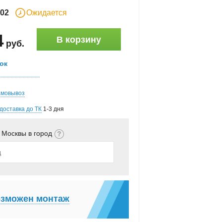
02
Ожидается
4
В корзину
руб
.
ок
амовывоз
доставка до ТК
1-3 дня
 Москвы в город
зможен монтаж