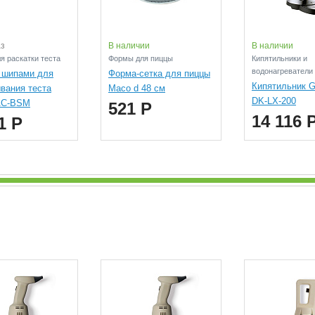
аз
В наличии
В наличии
я раскатки теста
Формы для пиццы
Кипятильники и
водонагреватели
 шипами для
Форма-сетка для пиццы
Кипятильник G
вания теста
Maco d 48 см
DK-LX-200
 AC-BSM
521 Р
14 116 
1 Р