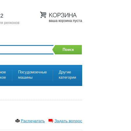
12
ваша корзина пуста
ля регионов
Поиск
ное
Посудомоечные
Другие
ское
машины
категории
Распечатать
Задать вопрос