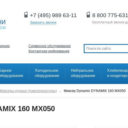
+7 (495) 989 63-11
8 800 775-63
Бесплатный звонок д
Заказать звонок
щение
Сервисное обслуживание
Контактная информация
Барное
Холодильное
Нейтральное
Хлебопекар
оборудование
оборудование
оборудование
и кондитер
Миксеры ручные (гомогенизаторы)
→
Миксер Dynamic DYNAMIX 160 MX050
MIX 160 MX050