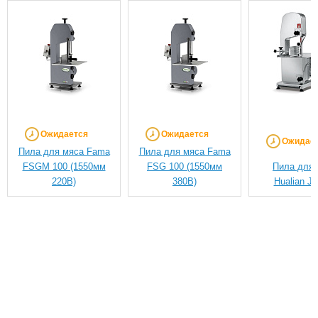
Ожидается
Ожидается
Ожидае
Пила для мяса Fama
Пила для мяса Fama
FSGM 100 (1550мм
FSG 100 (1550мм
Пила для 
220В)
380В)
Hualian J