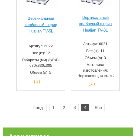
Вертикальный
Вертикальный
колбасный шприц
колбасный шприц
Hualian TV-3L
Hualian TV-5L
Артикул: 6021
Артикул: 6022
Вес (кг): 11
Вес (кг): 12
Объем (л): 3
Габариты (мм) ДхГхВ:
Материал
670х330х305
изготовления:
Объем (л): 5
Нержавеющая сталь
Пред.
1
2
3
4
Все