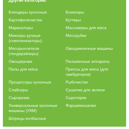
Другие категории:
Блендеры кухонные
Бликсеры
Картофелечистки
Куттеры
Маринаторы
Массажеры для мяса
Миксеры ручные
Мясорубки
(гомогенизаторы)
Мясорыхлители
Овощемоечные машины
(тендерайзеры)
Овощерезки
Пельменные аппараты
Пилы для мяса
Прессы для мяса (для
гамбургеров)
Процессоры кухонные
Рыбочистки
Слайсеры
Сушилки для зелени
Сырорезки
Сыротерки
Универсальные кухонные
Фаршемешалки
машины (УКМ)
Шприцы колбасные