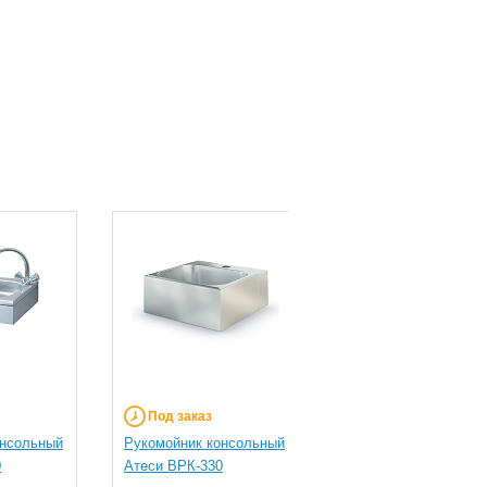
Под заказ
Под заказ
онсольный
Рукомойник консольный
Ванна со столом Ате
0
Атеси ВРК-330
ВСМС-Б-1Л.600-