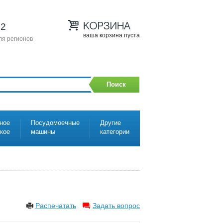
12
ваша корзина пуста
ля регионов
Поиск
ное
Посудомоечные
Другие
ское
машины
категории
Распечатать
Задать вопрос