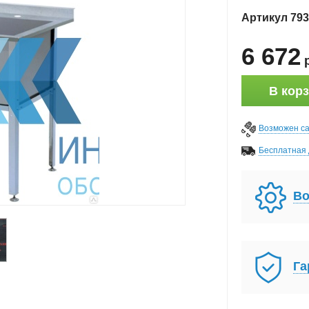
Артикул
793
6 672
В кор
Возможен с
Бесплатная 
Во
Га