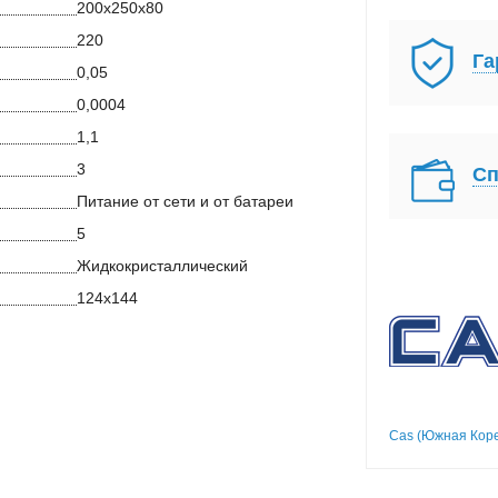
200х250х80
220
Га
0,05
0,0004
1,1
3
Сп
Питание от сети и от батареи
5
Жидкокристаллический
124х144
Cas (Южная Кор