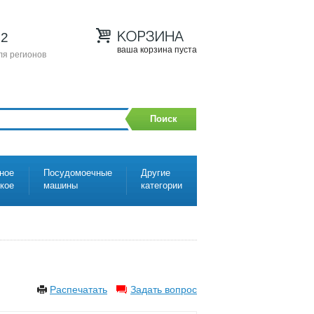
12
ваша корзина пуста
ля регионов
Поиск
ное
Посудомоечные
Другие
ское
машины
категории
Распечатать
Задать вопрос