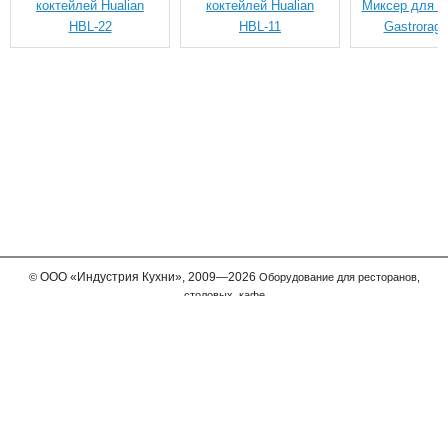
коктейлей Hualian
коктейлей Hualian
Миксер для к
HBL-22
HBL-11
Gastrorag
ООО
«Индустрия Кухни»,
2009—2026
©
Оборудование для ресторанов,
столовых, кафе
Мы принимаем к оплате
Телефон в Москве
+7 (495) 989-63-11
Бесплатный звонок для регионов
8-800-775-6312