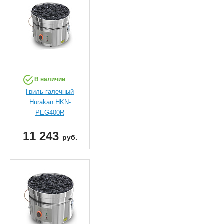
В наличии
Гриль галечный
Hurakan HKN-
PEG400R
11 243
руб.