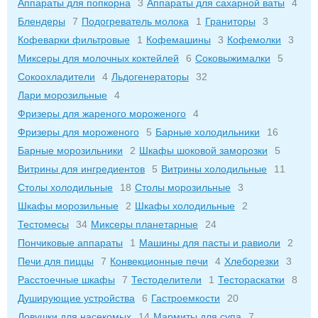
Аппараты для попкорна
3
Аппараты для сахарной ваты
4
Блендеры
7
Подогреватель молока
1
Граниторы
3
Кофеварки фильтровые
1
Кофемашины
3
Кофемолки
3
Миксеры для молочных коктейлей
6
Соковыжималки
5
Сокоохладители
4
Льдогенераторы
32
Лари морозильные
4
Фризеры для жареного мороженого
4
Фризеры для мороженого
5
Барные холодильники
16
Барные морозильники
2
Шкафы шоковой заморозки
5
Витрины для ингредиентов
5
Витрины холодильные
11
Столы холодильные
18
Столы морозильные
3
Шкафы морозильные
2
Шкафы холодильные
2
Тестомесы
34
Миксеры планетарные
24
Пончиковые аппараты
1
Машины для пасты и равиоли
2
Печи для пиццы
7
Конвекционные печи
4
Хлеборезки
3
Расстоечные шкафы
7
Тестоделители
1
Тестораскатки
8
Душирующие устройства
6
Гастроемкости
20
Ловушки для насекомых
14
Мармиты для супа
7