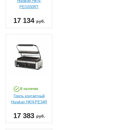
Hurakan HKN-
PEG550RT
17 134
руб.
В наличии
Гриль контактный
Hurakan HKN-PE34R
17 383
руб.