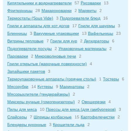
Кипятильники и водонагреватели
57
Рисоварки
13
Фритюрницы
28
Макароноварки
2
Мармиты
2
Термостаты (Sous Vide)
3
Подогреватели блюд
16
Грили и аппараты для хот догов
17
Грили для шаурмы
3
Блинницы
3
Вакуумные упаковщики
13
Вафельницы
23
Витрины тепловые
7
Грили для кур
2
Дегидраторы
6
Подогреватели посуды
2
Упаковочные материалы
2
Пароварки
2
Микроволновые печи
2
Грили открытые (жарочные поверхности)
4
Запайщики пакетов
3
Термоупаковочные аппараты (горячие столы)
1
Тостеры
6
Мясорубки
14
Куттеры
9
Маринаторы
2
Мясорыхлители (тендерайзеры)
2
Миксеры ручные (гомогенизаторы)
2
Овощерезки
4
Пилы для мяса
10
Прессы для мяса (для гамбургеров)
3
Слайсеры
7
Шприцы колбасные
15
Картофелечистки
2
Блендеры кухонные
3
Крошители льда
2