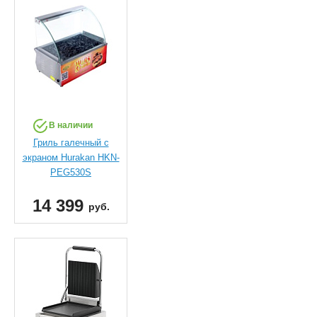
В наличии
Гриль галечный с
экраном Hurakan HKN-
PEG530S
14 399
руб.