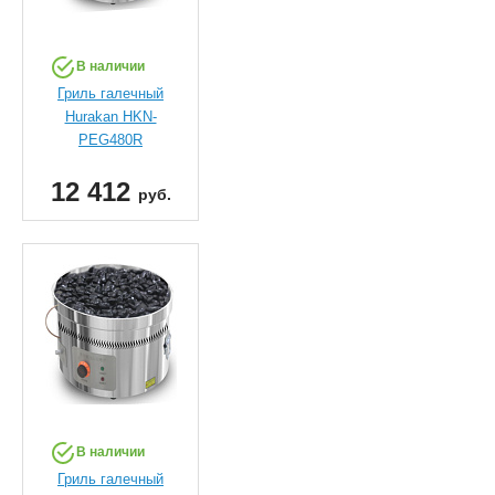
В наличии
Гриль галечный
Hurakan HKN-
PEG480R
12 412
руб.
В наличии
Гриль галечный