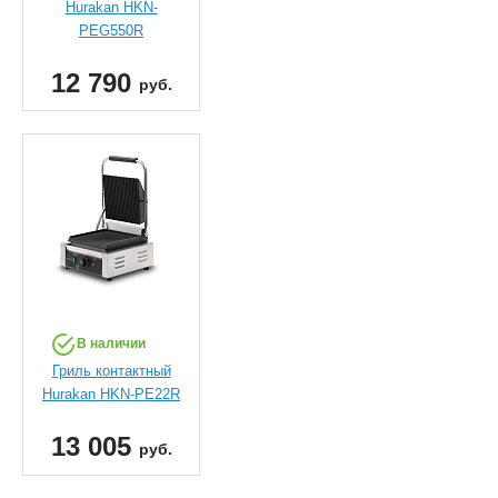
Hurakan HKN-
PEG550R
12 790
руб.
В наличии
Гриль контактный
Hurakan HKN-PE22R
13 005
руб.