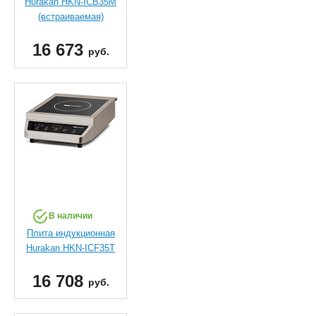
Hurakan HKN-ICB35M
(встраиваемая)
16 673
руб.
В наличии
Плита индукционная
Hurakan HKN-ICF35T
16 708
руб.