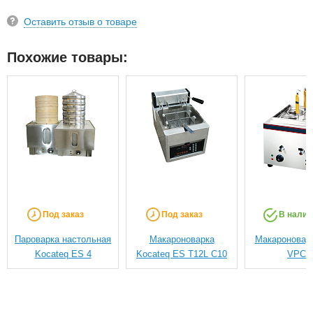
Оставить отзыв о товаре
Похожие товары:
Под заказ
Под заказ
В налич
Пароварка настольная
Макароноварка
Макароноварк
Kocateq ES 4
Kocateq ES T12L C10
VPC-