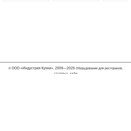
ООО
«Индустрия Кухни»,
2009—2026
©
Оборудование для ресторанов,
столовых, кафе
Мы принимаем к оплате
Телефон в Москве
+7 (495) 989-63-11
Бесплатный звонок для регионов
8-800-775-6312
Есть вопросы? Напишите нам:
info@inkuh.ru
Пользовательское соглашение