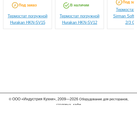
Под зак
Под заказ
В наличии
Термостат 
Термостат погружной
Термостат погружной
Sirman Softc
Hurakan HKN-SV15
Hurakan HKN-SV12
2/3 G
ООО
«Индустрия Кухни»,
2009—2026
©
Оборудование для ресторанов,
столовых, кафе
Мы принимаем к оплате
Телефон в Москве