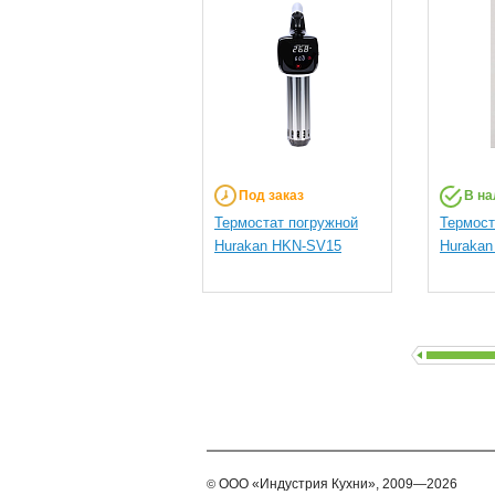
Под заказ
В на
Термостат погружной
Термост
Hurakan HKN-SV15
Huraka
ООО
«Индустрия Кухни»,
2009—2026
©