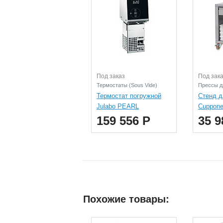
Под заказ
Под зак
Термостаты (Sous Vide)
Прессы д
Термостат погружной
Стенд д
Julabo PEARL
Cuppon
159 556 Р
35 9
Похожие товары: