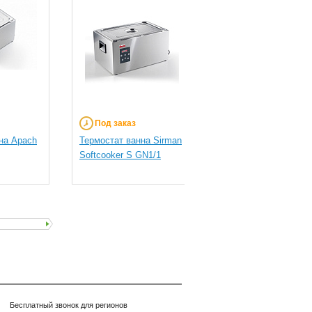
Под заказ
Под заказ
на Apach
Термостат ванна Sirman
Термостат ванна Apa
Softcooker S GN1/1
ASV 2/3 GN R
Бесплатный звонок для регионов