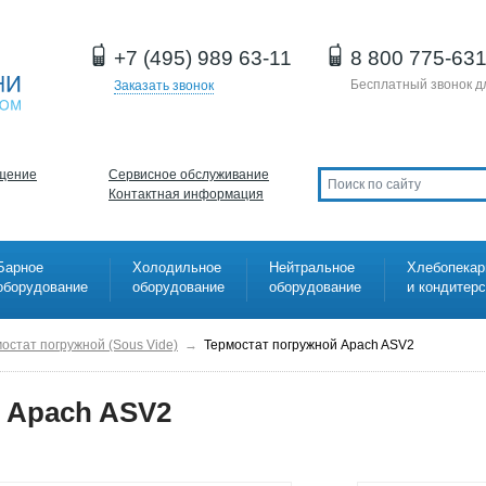
+7 (495) 989 63-11
8 800 775-63
Бесплатный звонок д
Заказать звонок
щение
Сервисное обслуживание
Контактная информация
Барное
Холодильное
Нейтральное
Хлебопекар
оборудование
оборудование
оборудование
и кондитер
остат погружной (Sous Vide)
→
Термостат погружной Apach ASV2
 Apach ASV2