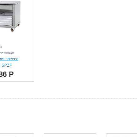
аз
ля пиццы
ля пресса
e SPZF
86 Р