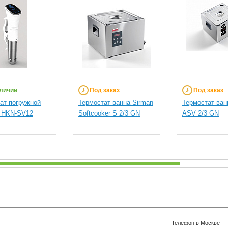
личии
Под заказ
Под заказ
ат погружной
Термостат ванна Sirman
Термостат ван
n HKN-SV12
Softcooker S 2/3 GN
ASV 2/3 GN
Телефон в Москве