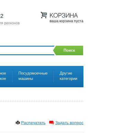
12
ваша корзина пуста
ля регионов
Поиск
ное
Посудомоечные
Другие
ское
машины
категории
Распечатать
Задать вопрос