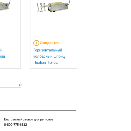
Ожидается
Ожидается
ый
Горизонтальный
Горизонтальный
риц
колбасный шприц
колбасный шприц
Hualian TG-5L
Hualian TG-3L
Бесплатный звонок для регионов
8-800-775-6312