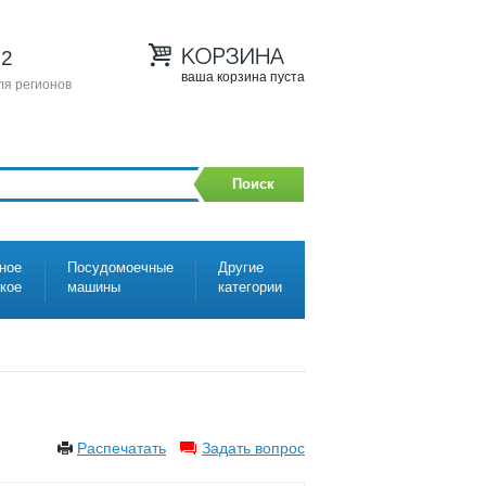
12
ваша корзина пуста
ля регионов
Поиск
ное
Посудомоечные
Другие
ское
машины
категории
Распечатать
Задать вопрос