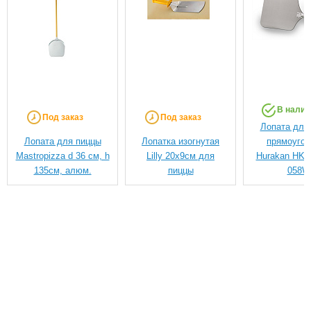
В налич
Под заказ
Под заказ
Лопата для
Лопата для пиццы
Лопатка изогнутая
прямоугол
Mastropizza d 36 см, h
Lilly 20х9см для
Hurakan HKN
135см, алюм.
пиццы
058W