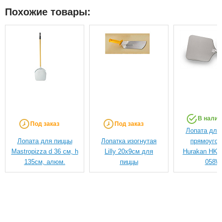
Похожие товары:
В налич
Под заказ
Под заказ
Лопата для
Лопата для пиццы
Лопатка изогнутая
прямоугол
Mastropizza d 36 см, h
Lilly 20х9см для
Hurakan HKN
135см, алюм.
пиццы
058W