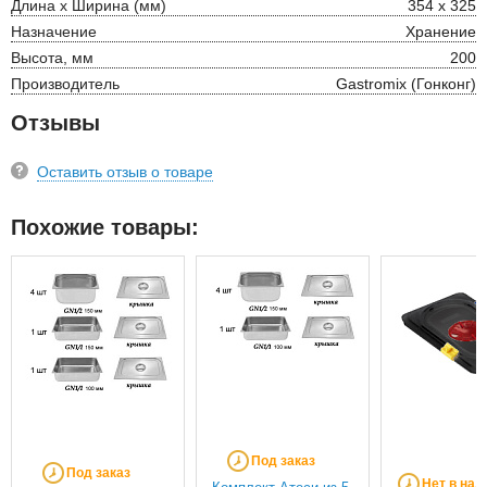
Длина х Ширина (мм)
354 х 325
Назначение
Хранение
Высота, мм
200
Производитель
Gastromix (Гонконг)
Отзывы
Оставить отзыв о товаре
Похожие товары:
Под заказ
Под заказ
Нет в нал