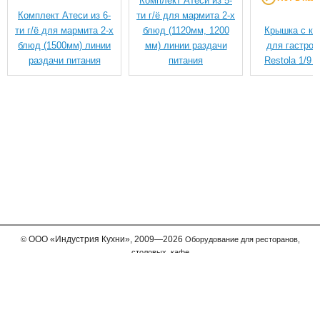
Комплект Атеси из 5-
Комплект Атеси из 6-
ти г/ё для мармита 2-х
ти г/ё для мармита 2-х
блюд (1120мм, 1200
Крышка с кл
блюд (1500мм) линии
мм) линии раздачи
для гастрое
раздачи питания
питания
Restola 1/9 (
ООО
«Индустрия Кухни»,
2009—2026
©
Оборудование для ресторанов,
столовых, кафе
Мы принимаем к оплате