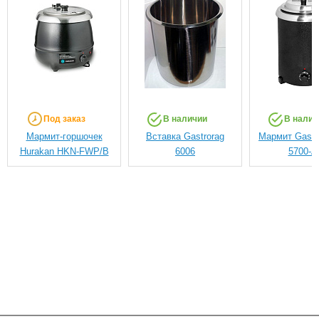
Под заказ
В наличии
В налич
Мармит-горшочек
Вставка Gastrorag
Мармит Gastr
Hurakan HKN-FWP/В
6006
5700-