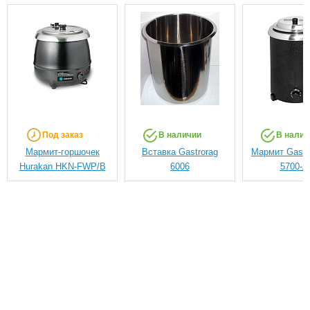
Под заказ
В наличии
В налич
Мармит-горшочек
Вставка Gastrorag
Мармит Gastr
Hurakan HKN-FWP/В
6006
5700-