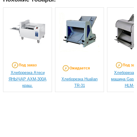
Под заказ
Под зак
Ожидается
Хлеборезка Атеси
Хлеборезат
ЯНЫЧАР АХМ-300А
Хлеборезка Hualian
машина Gastr
краш.
TR-31
HLM-3