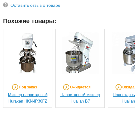
Оставить отзыв о товаре
Похожие товары:
Под заказ
Ожидается
Ожидае
Миксер планетарный
Планетарный миксер
Планетарный
Hurakan HKN-IP30FZ
Hualian B7
Hualian 