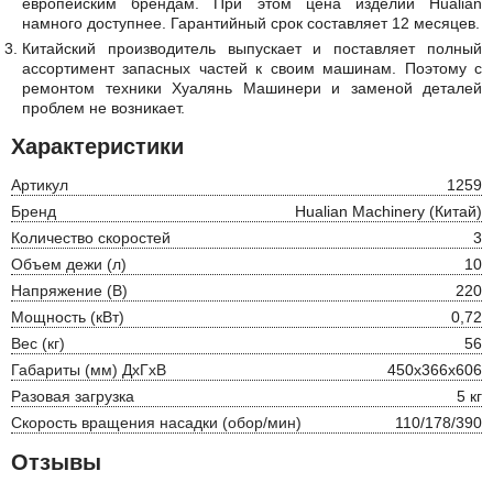
европейским брендам. При этом цена изделий Hualian
намного доступнее. Гарантийный срок составляет 12 месяцев.
Китайский производитель выпускает и поставляет полный
ассортимент запасных частей к своим машинам. Поэтому с
ремонтом техники Хуалянь Машинери и заменой деталей
проблем не возникает.
Характеристики
Артикул
1259
Бренд
Hualian Machinery (Китай)
Количество скоростей
3
Объем дежи (л)
10
Напряжение (В)
220
Мощность (кВт)
0,72
Вес (кг)
56
Габариты (мм) ДхГхВ
450х366х606
Разовая загрузка
5 кг
Скорость вращения насадки (обор/мин)
110/178/390
Отзывы