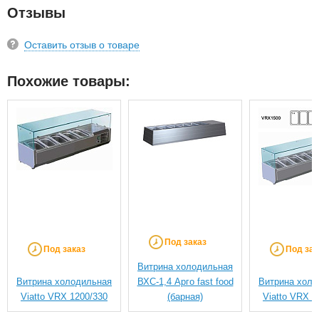
Отзывы
Оставить отзыв о товаре
Похожие товары:
Под заказ
Под заказ
Под зак
Витрина холодильная
Витрина холодильная
ВХС-1,4 Арго fast food
Витрина холо
Viatto VRX 1200/330
(барная)
Viatto VRX 1