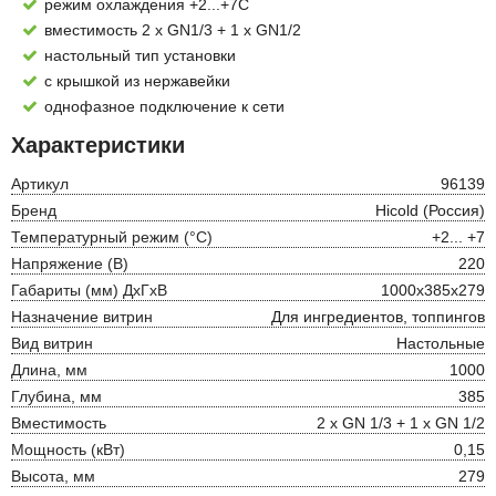
режим охлаждения +2...+7С
вместимость 2 x GN1/3 + 1 х GN1/2
настольный тип установки
с крышкой из нержавейки
однофазное подключение к сети
Характеристики
Артикул
96139
Бренд
Hicold (Россия)
Температурный режим (°С)
+2... +7
Напряжение (В)
220
Габариты (мм) ДхГхВ
1000х385х279
Назначение витрин
Для ингредиентов, топпингов
Вид витрин
Настольные
Длина, мм
1000
Глубина, мм
385
Вместимость
2 x GN 1/3 + 1 x GN 1/2
Мощность (кВт)
0,15
Высота, мм
279