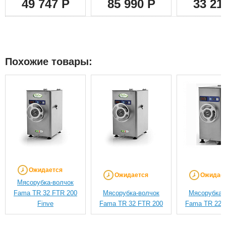
49 747 Р
85 990 Р
33 21
Похожие товары:
Ожидается
Ожидается
Ожидае
Мясорубка-волчок
Fama TR 32 FTR 200
Мясорубка-волчок
Мясорубка-
Finve
Fama TR 32 FTR 200
Fama TR 22 