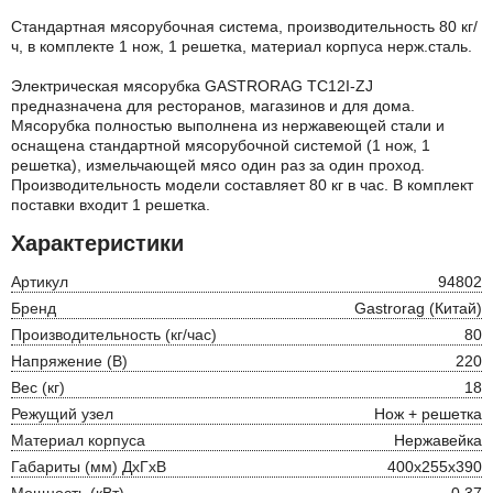
Стандартная мясорубочная система, производительность 80 кг/
ч, в комплекте 1 нож, 1 решетка, материал корпуса нерж.сталь.
Электрическая мясорубка GASTRORAG TC12I-ZJ
предназначена для ресторанов, магазинов и для дома.
Мясорубка полностью выполнена из нержавеющей стали и
оснащена стандартной мясорубочной системой (1 нож, 1
решетка), измельчающей мясо один раз за один проход.
Производительность модели составляет 80 кг в час. В комплект
поставки входит 1 решетка.
Характеристики
Артикул
94802
Бренд
Gastrorag (Китай)
Производительность (кг/час)
80
Напряжение (В)
220
Вес (кг)
18
Режущий узел
Нож + решетка
Материал корпуса
Нержавейка
Габариты (мм) ДхГхВ
400х255х390
Мощность (кВт)
0,37