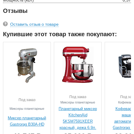
Отзывы
Оставить отзыв о товаре
Купившие этот товар также покупают:
Под заказ
Под зак
Под заказ
Миксеры планетарные
Кофемаш
Планетарный миксер
Кофеваро
Миксеры планетарные
KitchenAid
машин
Миксер планетарный
5KSM7591XEER
автоматич
Gastrorag B30A-HD
красный, дежа 6.9л.
Gastrorag 